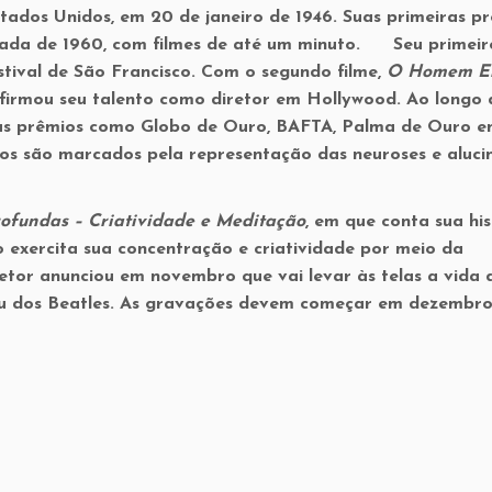
ados Unidos, em 20 de janeiro de 1946. Suas primeiras p
cada de 1960, com filmes de até um minuto. Seu primeir
stival de São Francisco. Com o segundo filme,
O Homem El
nfirmou seu talento como diretor em Hollywood. Ao longo 
rias prêmios como Globo de Ouro, BAFTA, Palma de Ouro 
os são marcados pela representação das neuroses e aluci
ofundas – Criatividade e Meditação
, em que conta sua his
o exercita sua concentração e criatividade por meio da
etor anunciou em novembro que vai levar às telas a vida 
ru dos Beatles. As gravações devem começar em dezembr