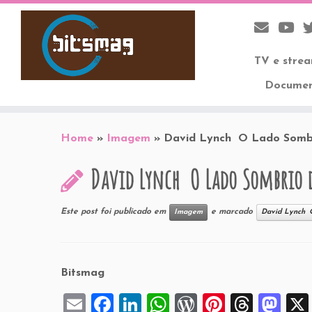
TV e stre
Documen
Skip
to
Home
»
Imagem
»
David Lynch  O Lado Somb
content
David Lynch  O Lado Sombrio
Este post foi publicado em
e marcado
Imagem
David Lynch 
Bitsmag
E
F
Li
W
W
Pi
T
M