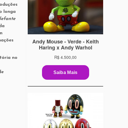
roduções
o longa
efante
da
em
nações
tória no
de
o