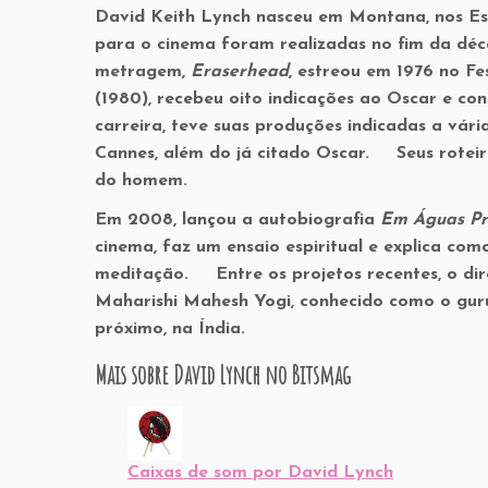
David Keith Lynch nasceu em Montana, nos Est
para o cinema foram realizadas no fim da dé
metragem,
Eraserhead
, estreou em 1976 no Fe
(1980), recebeu oito indicações ao Oscar e co
carreira, teve suas produções indicadas a vá
Cannes, além do já citado Oscar. Seus roteir
do homem.
Em 2008, lançou a autobiografia
Em Águas Pr
cinema, faz um ensaio espiritual e explica com
meditação. Entre os projetos recentes, o dir
Maharishi Mahesh Yogi, conhecido como o gu
próximo, na Índia.
Mais sobre David Lynch no Bitsmag
Caixas de som por David Lynch