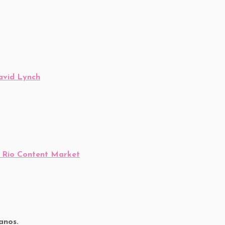
David Lynch
o Rio Content Market
6 anos.