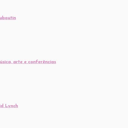
ouboutin
sica, arte e conferências
id Lynch