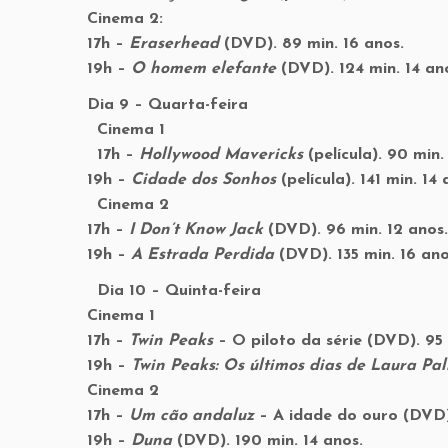
Cinema 2:
17h –
Eraserhead
(DVD). 89 min. 16 anos.
19h –
O homem elefante
(DVD). 124 min. 14 a
Dia 9 – Quarta-feira
Cinema 1
17h –
Hollywood Mavericks
(película). 90 min
19h –
Cidade dos Sonhos
(película). 141 min. 14
Cinema 2
17h –
I Don’t Know Jack
(DVD). 96 min. 12 ano
19h –
A Estrada Perdida
(DVD). 135 min. 16 an
Dia 10 – Quinta-feira
Cinema 1
17h –
Twin Peaks
– O piloto da série (DVD). 95
19h –
Twin Peaks: Os últimos dias de Laura Pa
Cinema 2
17h –
Um cão andaluz
– A idade do ouro (DVD)
19h –
Duna
(DVD). 190 min. 14 anos.