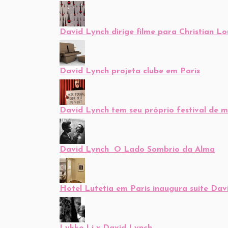
David Lynch dirige filme para Christian L
David Lynch projeta clube em Paris
David Lynch tem seu próprio festival de mú
David Lynch  O Lado Sombrio da Alma
Hotel Lutetia em Paris inaugura suite Dav
Lykke Li x David Lynch