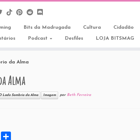
aming
Bits da Madrugada
Cultura
Cidadão
tários
Podcast
Desfiles
LOJA BITSMAG
rio da Alma
 da Alma
por
Beth Ferreira
 O Lado Sombrio da Alma
Imagem
X
S