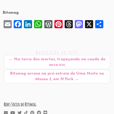
Bitsmag
E
F
Li
W
W
Pi
T
M
X
S
m
a
n
h
or
nt
hr
a
h
ai
c
k
at
d
er
e
st
ar
l
e
e
s
P
es
a
o
e
Navegação do post
b
dI
A
re
t
d
d
←
Na terra dos mortos, tropeçando na cauda do
o
n
p
ss
s
o
arco-íris
o
p
n
Bitsmag arrasa na pré-estreia de Uma Noite no
k
Museu 3, em N.York
→
Redes Socias do Bitsmag