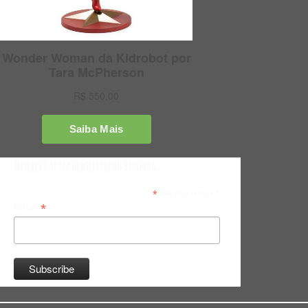
Inscreva-se na Newsletter do Bitsmag
*
indicates required
*
Email