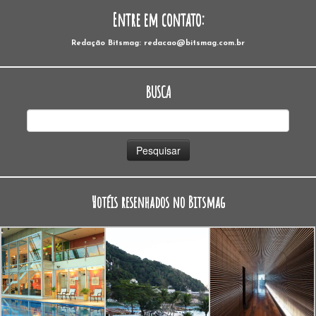
Entre em contato:
Redação Bitsmag: redacao@bitsmag.com.br
BUSCA
Pesquisar
por:
Hotéis resenhados no Bitsmag