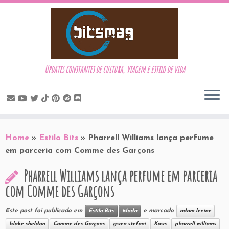
Updates constantes de cultura, viagem e estilo de vida
Skip
to
Home
»
Estilo Bits
»
Pharrell Williams lança perfume
content
em parceria com Comme des Garçons
Pharrell Williams lança perfume em parceria
com Comme des Garçons
Este post foi publicado em
e marcado
Estilo Bits
Moda
adam levine
blake sheldon
Comme des Garçons
gwen stefani
Kaws
pharrell williams