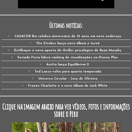
Últimas notícias:
CASACOR Rio celebra aniversário de 35 anos em novo endereço
The Strokes lança novo álbum e turnê
Estilhaços é nova aposta de thriller psicológico de Ryan Murphy
Seriado Fúria lidera ranking de visualizações na Disney Plus
Anitta lança Equilibrivm II
Ted Lasso volta para quarta temporada
Universo Circular – Jocy de Oliveira
Frozen Charlotte é o novo álbum de Jack White
Clique na imagem abaixo para ver vídeos, fotos e informações
sobre o Peru