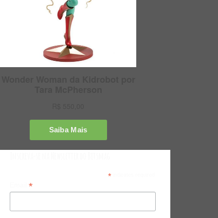
Inscreva-se na Newsletter do Bitsmag
*
indicates required
*
Email