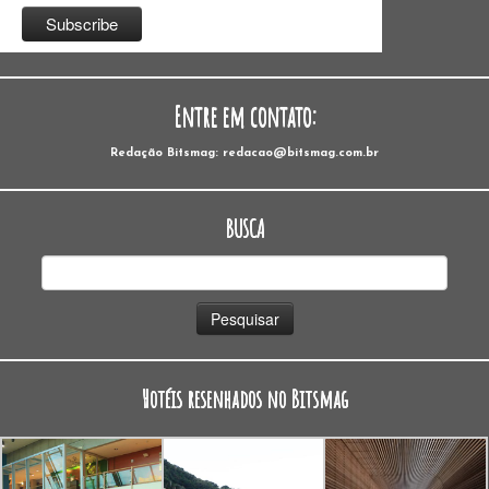
Entre em contato:
Redação Bitsmag: redacao@bitsmag.com.br
BUSCA
Pesquisar
por:
Hotéis resenhados no Bitsmag