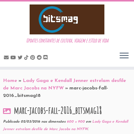
Updates constantes de cultura, viagem e estilo de vida
Skip
to
Home
»
Lady Gaga e Kendall Jenner estrelam desfile
content
de Marc Jacobs na NYFW
»
marc-jacobs-fall-
2016_bitsmag18
marc-jacobs-fall-2016_bitsmag18
Publicado
02/03/2016
nas dimensões
600 × 900
em
Lady Gaga e Kendall
Jenner estrelam desfile de Marc Jacobs na NYFW
.