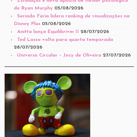
Estilhaços é nova aposta de thriller psicológico
de Ryan Murphy
05/08/2026
Seriado Fúria lidera ranking de visualizações na
Disney Plus
05/08/2026
Anitta lança Equilibrivm II
28/07/2026
Ted Lasso volta para quarta temporada
28/07/2026
Universo Circular – Jocy de Oliveira
27/07/2026