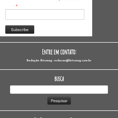
*
indicates required
*
Email
Entre em contato:
Redação Bitsmag: redacao@bitsmag.com.br
BUSCA
Pesquisar
por: