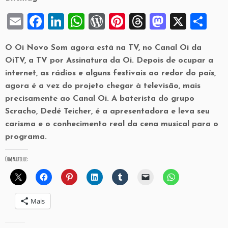
E
F
Li
W
W
Pi
T
M
X
S
m
a
n
h
or
nt
hr
a
h
O Oi Novo Som agora está na TV, no Canal Oi da
ai
c
k
at
d
er
e
st
ar
OiTV, a TV por Assinatura da Oi. Depois de ocupar a
l
e
e
s
P
es
a
o
e
internet, as rádios e alguns festivais ao redor do país,
b
dI
A
re
t
d
d
agora é a vez do projeto chegar à televisão, mais
precisamente ao Canal Oi. A baterista do grupo
o
n
p
ss
s
o
Scracho, Dedé Teicher, é a apresentadora e leva seu
o
p
n
carisma e o conhecimento real da cena musical para o
k
programa.
Compartilhe:
Mais