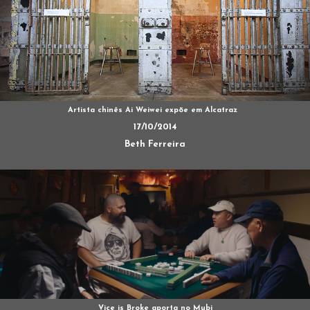
Artista chinês Ai Weiwei expõe em Alcatraz
17/10/2014
Beth Ferreira
Vice is Broke aporta no Mubi