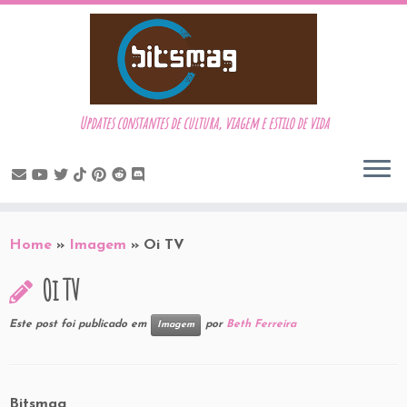
Updates constantes de cultura, viagem e estilo de vida
Skip
to
Home
»
Imagem
»
Oi TV
content
Oi TV
Este post foi publicado em
por
Beth Ferreira
Imagem
Bitsmag