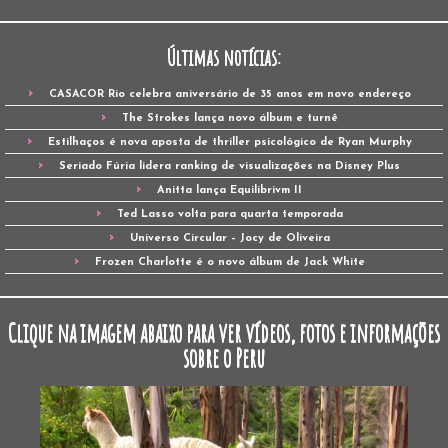
Últimas notícias:
CASACOR Rio celebra aniversário de 35 anos em novo endereço
The Strokes lança novo álbum e turnê
Estilhaços é nova aposta de thriller psicológico de Ryan Murphy
Seriado Fúria lidera ranking de visualizações na Disney Plus
Anitta lança Equilibrivm II
Ted Lasso volta para quarta temporada
Universo Circular – Jocy de Oliveira
Frozen Charlotte é o novo álbum de Jack White
Clique na imagem abaixo para ver vídeos, fotos e informações
sobre o Peru