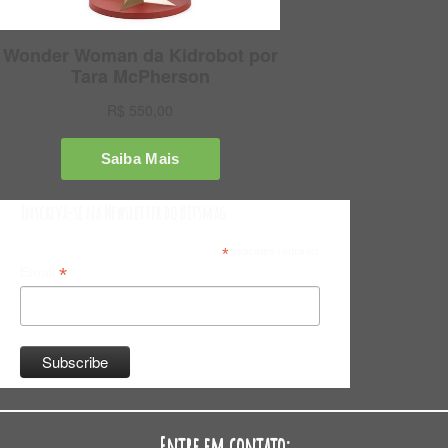
Inscreva-se na Newsletter do Bitsmag
*
indicates required
*
Email
Entre em contato: