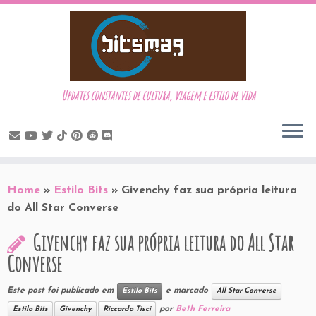
Updates constantes de cultura, viagem e estilo de vida
Skip
to
Home
»
Estilo Bits
»
Givenchy faz sua própria leitura
content
do All Star Converse
Givenchy faz sua própria leitura do All Star
Converse
Este post foi publicado em
e marcado
Estilo Bits
All Star Converse
por
Beth Ferreira
Estilo Bits
Givenchy
Riccardo Tisci