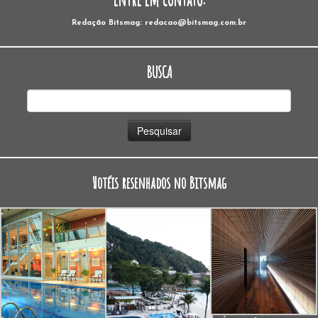
Redação Bitsmag: redacao@bitsmag.com.br
BUSCA
Pesquisar
por:
Hotéis resenhados no Bitsmag