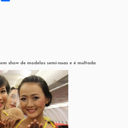
h
ar
e
om show de modelos semi-nuas e é multada