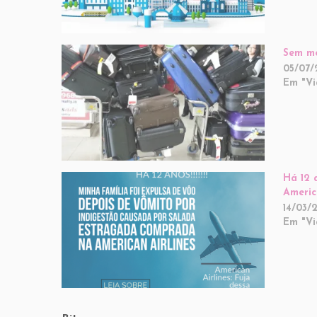
Sem me
05/07/
Em "V
Há 12 
Americ
14/03/
Em "V