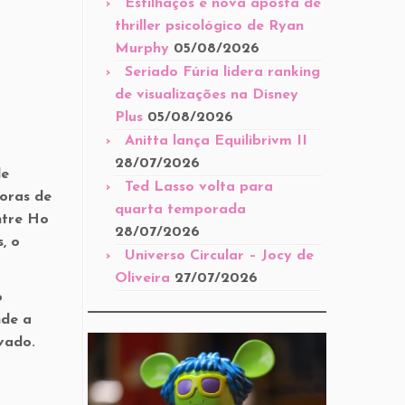
Estilhaços é nova aposta de
thriller psicológico de Ryan
Murphy
05/08/2026
Seriado Fúria lidera ranking
de visualizações na Disney
Plus
05/08/2026
Anitta lança Equilibrivm II
28/07/2026
de
Ted Lasso volta para
oras de
quarta temporada
ntre Ho
28/07/2026
, o
Universo Circular – Jocy de
Oliveira
27/07/2026
o
nde a
vado.