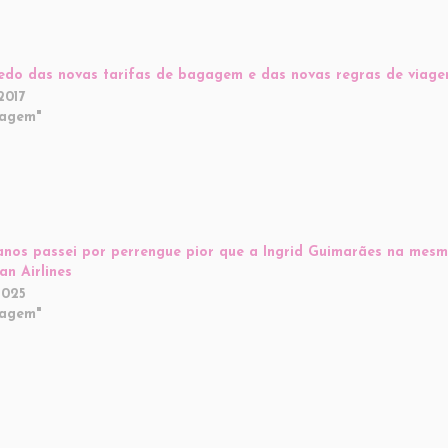
do das novas tarifas de bagagem e das novas regras de viag
2017
iagem"
anos passei por perrengue pior que a Ingrid Guimarães na mes
an Airlines
2025
iagem"