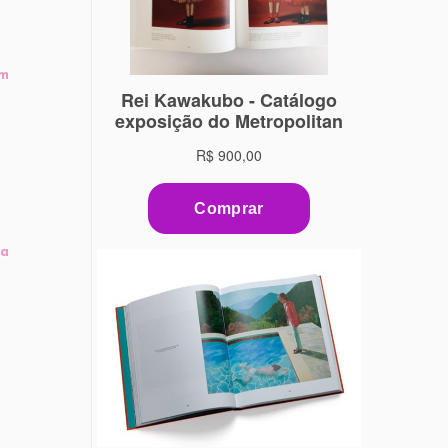
em
ma