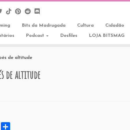
aming
Bits da Madrugada
Cultura
Cidadão
tários
Podcast
Desfiles
LOJA BITSMAG
pés de altitude
és de altitude
X
S