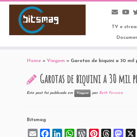
TV e stre
Documen
Skip
to
Home
»
Viagem
»
Garotas de biquini a 30 mil 
content
Garotas de biquini a 30 mil p
Este post foi publicado em
por
Beth Ferreira
Viagem
Bitsmag
E
F
Li
W
W
Pi
T
M