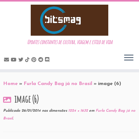
Updates constantes de cultura, viagem e estilo de vida
Skip
to
Home
»
Furla Candy Bag já no Brasil
»
image (6)
content
image (6)
Publicado
26/01/2014
nas dimensões
1224 × 1632
em
Furla Candy Bag já no
Brasil
.