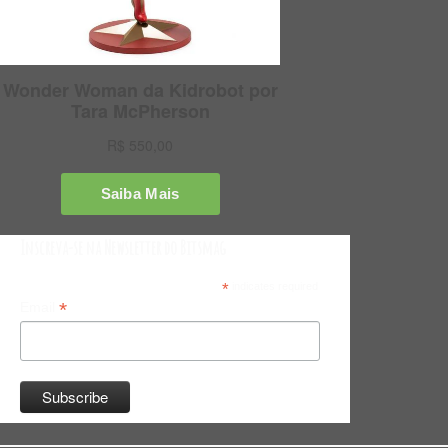
Inscreva-se na Newsletter do Bitsmag
*
indicates required
*
Email