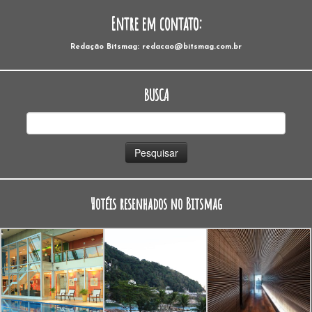
Entre em contato:
Redação Bitsmag: redacao@bitsmag.com.br
BUSCA
Pesquisar
por:
Hotéis resenhados no Bitsmag