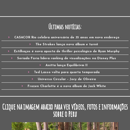
Últimas notícias:
CASACOR Rio celebra aniversário de 35 anos em novo endereço
The Strokes lança novo álbum e turnê
Estilhaços é nova aposta de thriller psicológico de Ryan Murphy
Seriado Fúria lidera ranking de visualizações na Disney Plus
Anitta lança Equilibrivm II
Ted Lasso volta para quarta temporada
Universo Circular – Jocy de Oliveira
Frozen Charlotte é o novo álbum de Jack White
Clique na imagem abaixo para ver vídeos, fotos e informações
sobre o Peru