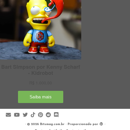
·
© 2026
Bitsmag.com.br
·
Proporcionado por
·