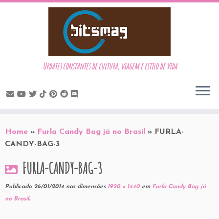
Updates constantes de cultura, viagem e estilo de vida
Skip
to
Home
»
Furla Candy Bag já no Brasil
»
FURLA-
content
CANDY-BAG-3
FURLA-CANDY-BAG-3
Publicado
26/01/2014
nas dimensões
1920 × 1440
em
Furla Candy Bag já
no Brasil
.