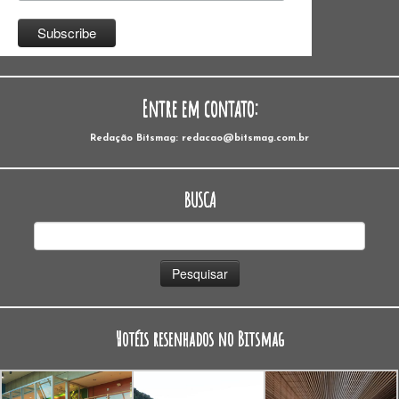
Entre em contato:
Redação Bitsmag: redacao@bitsmag.com.br
BUSCA
Pesquisar
por:
Hotéis resenhados no Bitsmag