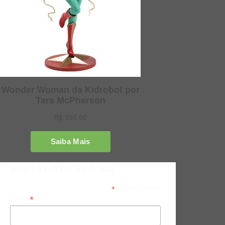
Inscreva-se na Newsletter do Bitsmag
*
indicates required
*
Email