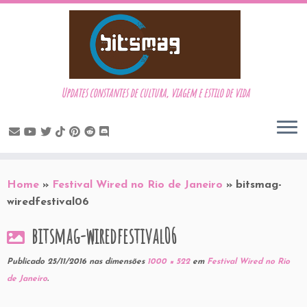
Updates constantes de cultura, viagem e estilo de vida
Skip
to
Home
»
Festival Wired no Rio de Janeiro
»
bitsmag-
content
wiredfestival06
bitsmag-wiredfestival06
Publicado
25/11/2016
nas dimensões
1000 × 522
em
Festival Wired no Rio
de Janeiro
.