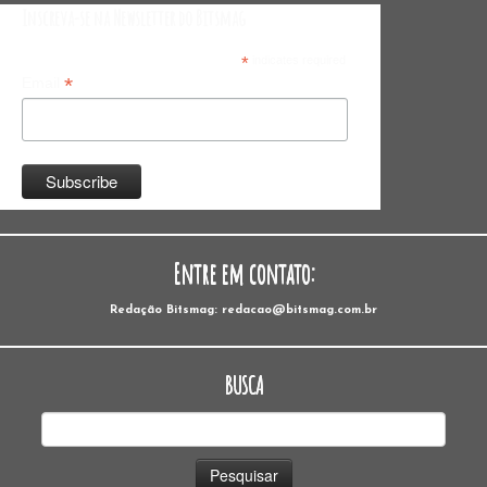
Inscreva-se na Newsletter do Bitsmag
*
indicates required
*
Email
Entre em contato:
Redação Bitsmag: redacao@bitsmag.com.br
BUSCA
Pesquisar
por: