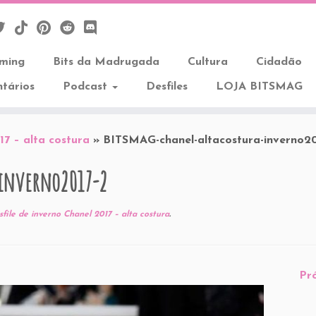
aming
Bits da Madrugada
Cultura
Cidadão
tários
Podcast
Desfiles
LOJA BITSMAG
17 – alta costura
»
BITSMAG-chanel-altacostura-inverno20
inverno2017-2
file de inverno Chanel 2017 – alta costura
.
Pr