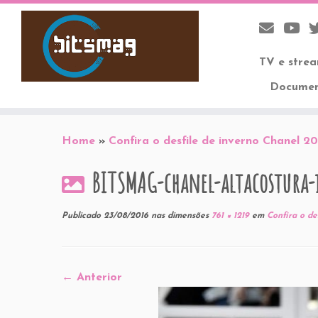
TV e stre
Documen
Skip
to
Home
»
Confira o desfile de inverno Chanel 20
content
BITSMAG-chanel-altacostura-
Publicado
23/08/2016
nas dimensões
761 × 1219
em
Confira o des
← Anterior