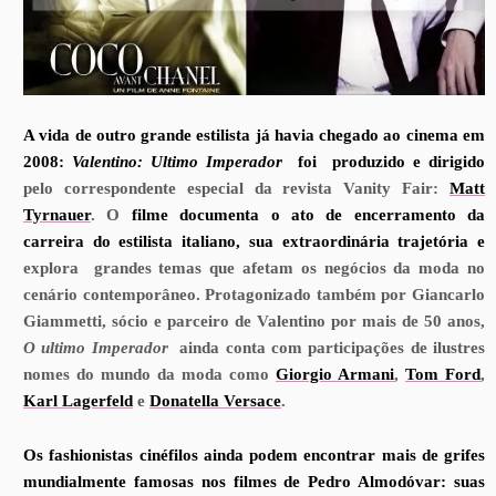
A vida de outro grande estilista já havia chegado ao cinema em
2008:
Valentino: Ultimo Imperador
foi
produzido e dirigido
pelo correspondente especial da revista Vanity Fair:
Matt
Tyrnauer
. O
filme documenta o ato de encerramento da
carreira do estilista italiano, sua extraordinária trajetória e
explora
grandes temas que afetam os negócios da moda no
cenário contemporâneo. Protagonizado também por Giancarlo
Giammetti, sócio e parceiro de Valentino por mais de 50 anos,
O ultimo Imperador
ainda conta com participações de ilustres
nomes do mundo da moda como
Giorgio Armani
,
Tom Ford
,
Karl Lagerfeld
e
Donatella Versace
.
Os fashionistas cinéfilos ainda podem encontrar mais de grifes
mundialmente famosas nos filmes de Pedro Almodóvar: suas