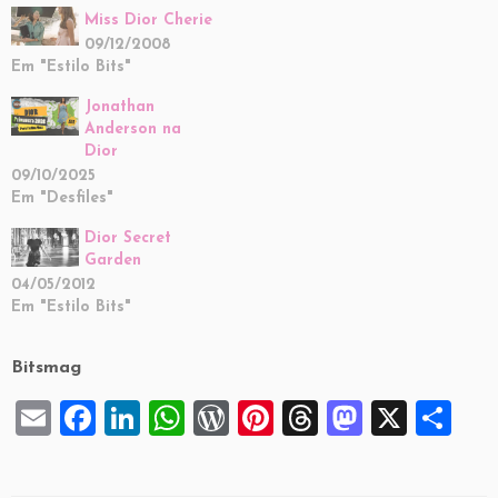
Miss Dior Cherie
09/12/2008
Em "Estilo Bits"
Jonathan
Anderson na
Dior
09/10/2025
Em "Desfiles"
Dior Secret
Garden
04/05/2012
Em "Estilo Bits"
Bitsmag
E
F
Li
W
W
Pi
T
M
X
S
m
a
n
h
or
nt
hr
a
h
ai
c
k
at
d
er
e
st
ar