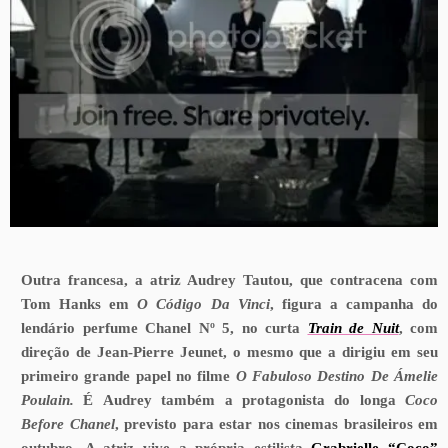
Outra francesa, a atriz
Audrey Tautou, que contracena com
Tom Hanks em
O Código Da
Vinci
, figura a campanha do
lendário perfume Chanel Nº 5, no curta
Train de Nuit
,
com
direção de Jean-Pierre Jeunet,
o mesmo que a dirigiu em seu
primeiro grande papel no filme
O Fabuloso Destino De Ámelie
Poulain.
É
Audrey também a protagonista do longa
Coco
Before Chanel
, previsto para estar nos cinemas brasileiros em
outubro. A atriz vive a
própria estilista
Grabrielle “Coco”