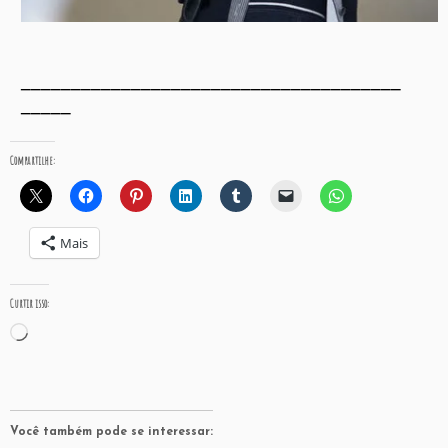
______________________________________
_____
Compartilhe:
Mais
Curtir isso:
Carregando...
Você também pode se interessar: