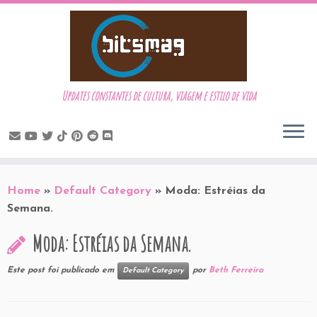
Updates constantes de cultura, viagem e estilo de vida
Skip
to
Home
»
Default Category
»
Moda: Estréias da
content
Semana.
Moda: Estréias da Semana.
Este post foi publicado em
por
Beth Ferreira
Default Category