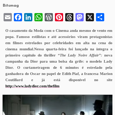
Bitsmag
E
F
Li
W
W
Pi
T
M
X
S
m
a
n
h
or
nt
hr
a
h
O casamento da Moda com o Cinema anda mesmo de vento em
ai
c
k
at
d
er
e
st
ar
popa. Famoso estilistas e até acessórios viram protagonistas
l
e
e
s
P
es
a
o
e
em filmes estrelados por celebridades em alta na cena do
b
dI
A
re
t
d
d
cinema mundial.
Nessa quarta-feira foi lançado na íntegra o
primeiro capítulo do thriller
“The Lady Noire Affair”:
nova
o
n
p
ss
s
o
campanha da Dior para uma bolsa da grife: o modelo Lady
o
p
n
Dior. O curtametragem de 6 minutos é estrelado pela
k
ganhadora do Oscar no papel de Edith Piaf, a francesa Marion
Coutillard e já está disponível no site
http://www.ladydior.com/thefilm