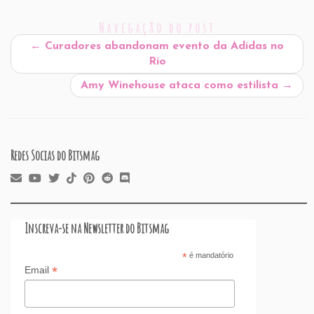
l
e
e
s
P
es
a
o
e
Navegação do post
b
dI
A
re
t
d
d
←
Curadores abandonam evento da Adidas no
o
n
p
ss
s
o
Rio
o
p
n
Amy Winehouse ataca como estilista
→
k
Redes Socias do Bitsmag
Inscreva-se na Newsletter do Bitsmag
*
é mandatório
*
Email