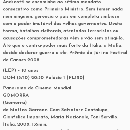
Andreotti se encaminha ao sétimo mandato
consecutivo como Primeiro Ministro. Sem temer nada
nem ninguém, gerencia o país em completa simbiose
com o poder imutável dos velhos governantes. Desta
forma, batalhas eleitorais, atentados terroristas ou
acusações comprometedoras vêm e vão sem atingí-lo.
Até que o contra-poder mais forte da Itália, a Máfia,
decide declarar guerra a ele. Prêmio do Júri no Festival
de Cannes 2008.
(LEP) – 10 anos
DOM (5/10) 20:30 Palácio 1 [PL120]
Panorama do Cinema Mundial
GOMORRA
(Gomorra)
de Matteo Garrone. Com Salvatore Cantalupo,
Gianfelice Imparato, Maria Nazionale, Toni Servillo.
Itália, 2008. 135min.