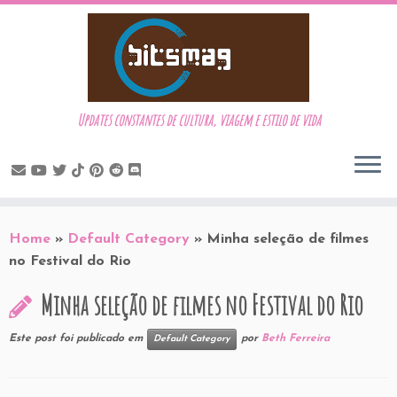
Updates constantes de cultura, viagem e estilo de vida
Skip
to
Home
»
Default Category
»
Minha seleção de filmes
content
no Festival do Rio
Minha seleção de filmes no Festival do Rio
Este post foi publicado em
por
Beth Ferreira
Default Category