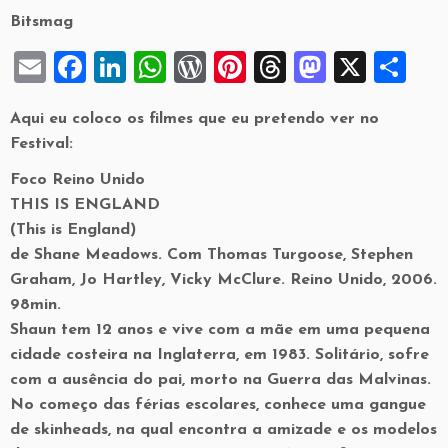
Bitsmag
E
F
Li
W
W
Pi
T
M
X
S
m
a
n
h
or
nt
hr
a
h
Aqui eu coloco os filmes que eu pretendo ver no
ai
c
k
at
d
er
e
st
ar
Festival:
l
e
e
s
P
es
a
o
e
Foco Reino Unido
b
dI
A
re
t
d
d
THIS IS ENGLAND
o
n
p
ss
s
o
(This is England)
o
p
n
de Shane Meadows. Com Thomas Turgoose, Stephen
Graham, Jo Hartley, Vicky McClure. Reino Unido, 2006.
k
98min.
Shaun tem 12 anos e vive com a mãe em uma pequena
cidade costeira na Inglaterra, em 1983. Solitário, sofre
com a ausência do pai, morto na Guerra das Malvinas.
No começo das férias escolares, conhece uma gangue
de skinheads, na qual encontra a amizade e os modelos