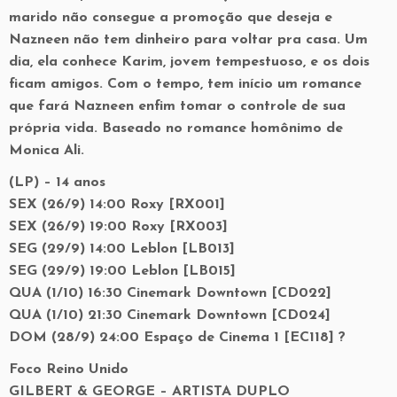
marido não consegue a promoção que deseja e
Nazneen não tem dinheiro para voltar pra casa. Um
dia, ela conhece Karim, jovem tempestuoso, e os dois
ficam amigos. Com o tempo, tem início um romance
que fará Nazneen enfim tomar o controle de sua
própria vida. Baseado no romance homônimo de
Monica Ali.
(LP) – 14 anos
SEX (26/9) 14:00 Roxy [RX001]
SEX (26/9) 19:00 Roxy [RX003]
SEG (29/9) 14:00 Leblon [LB013]
SEG (29/9) 19:00 Leblon [LB015]
QUA (1/10) 16:30 Cinemark Downtown [CD022]
QUA (1/10) 21:30 Cinemark Downtown [CD024]
DOM (28/9) 24:00 Espaço de Cinema 1 [EC118] ?
Foco Reino Unido
GILBERT & GEORGE – ARTISTA DUPLO