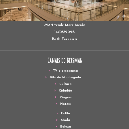
LVMH vende Marc Jacobs
14/05/2026
Beth Ferreira
Canais do Bitsmag
TV e streaming
Bits da Madrugada
Cultura
Cidadão
Viagem
Hotéis
Estilo
Moda
Beleza