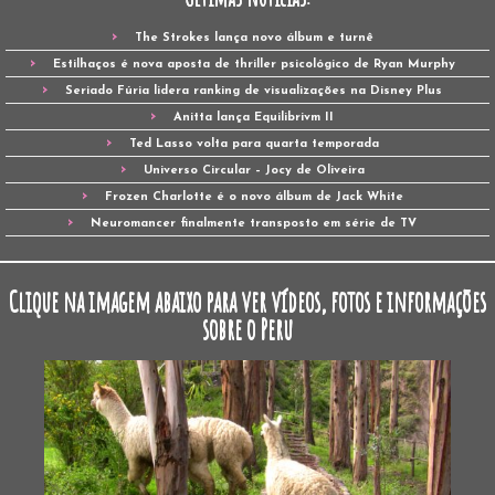
The Strokes lança novo álbum e turnê
Estilhaços é nova aposta de thriller psicológico de Ryan Murphy
Seriado Fúria lidera ranking de visualizações na Disney Plus
Anitta lança Equilibrivm II
Ted Lasso volta para quarta temporada
Universo Circular – Jocy de Oliveira
Frozen Charlotte é o novo álbum de Jack White
Neuromancer finalmente transposto em série de TV
Clique na imagem abaixo para ver vídeos, fotos e informações
sobre o Peru