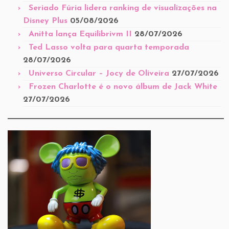
Seriado Fúria lidera ranking de visualizações na
Disney Plus
05/08/2026
Anitta lança Equilibrivm II
28/07/2026
Ted Lasso volta para quarta temporada
28/07/2026
Universo Circular – Jocy de Oliveira
27/07/2026
Frozen Charlotte é o novo álbum de Jack White
27/07/2026