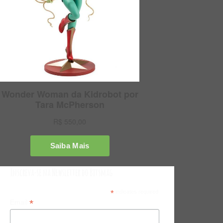
Inscreva-se na Newsletter do Bitsmag
*
indicates required
*
Email