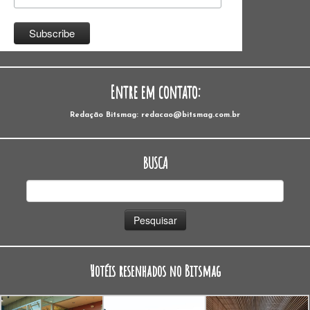
Entre em contato:
Redação Bitsmag: redacao@bitsmag.com.br
BUSCA
Pesquisar
por:
Hotéis resenhados no Bitsmag