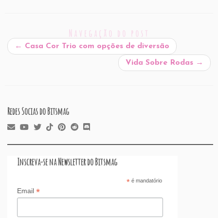
ai
c
k
at
d
er
e
st
ar
l
e
e
s
P
es
a
o
e
Navegação do post
b
dI
A
re
t
d
d
←
Casa Cor Trio com opções de diversão
o
n
p
ss
s
o
Vida Sobre Rodas
→
o
p
n
k
Redes Socias do Bitsmag
Inscreva-se na Newsletter do Bitsmag
*
é mandatório
*
Email