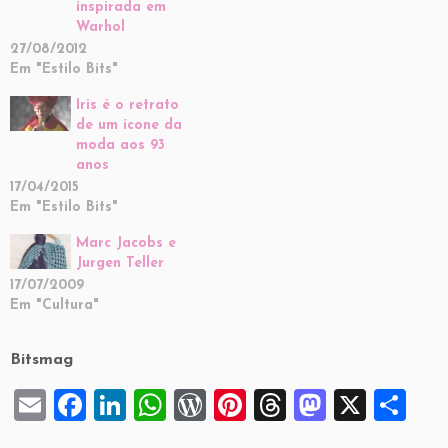
inspirada em
Warhol
27/08/2012
Em "Estilo Bits"
Iris é o retrato
de um ícone da
moda aos 93
anos
17/04/2015
Em "Estilo Bits"
Marc Jacobs e
Jurgen Teller
17/07/2009
Em "Cultura"
Bitsmag
E
F
Li
W
W
Pi
T
M
X
S
m
a
n
h
or
nt
hr
a
h