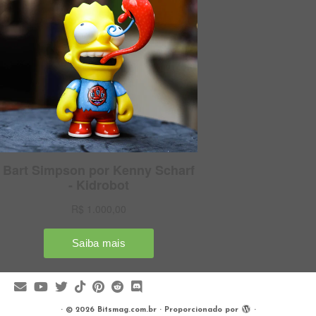
·
© 2026
Bitsmag.com.br
·
Proporcionado por
·