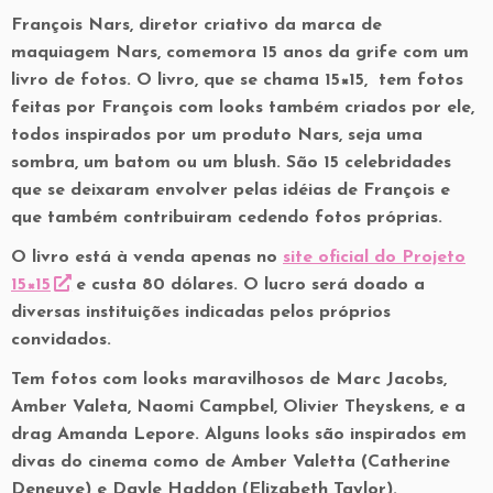
François Nars, diretor criativo da marca de
maquiagem Nars, comemora 15 anos da grife com um
livro de fotos. O livro, que se chama 15×15, tem fotos
feitas por François com looks também criados por ele,
todos inspirados por um produto Nars, seja uma
sombra, um batom ou um blush. São 15 celebridades
que se deixaram envolver pelas idéias de François e
que também contribuiram cedendo fotos próprias.
O livro está à venda apenas no
site oficial do Projeto
15×15
e custa 80 dólares. O lucro será doado a
diversas instituições indicadas pelos próprios
convidados.
Tem fotos com looks maravilhosos de Marc Jacobs,
Amber Valeta, Naomi Campbel, Olivier Theyskens, e a
drag Amanda Lepore. Alguns looks são inspirados em
divas do cinema como de Amber Valetta (Catherine
Deneuve) e Dayle Haddon (Elizabeth Taylor).