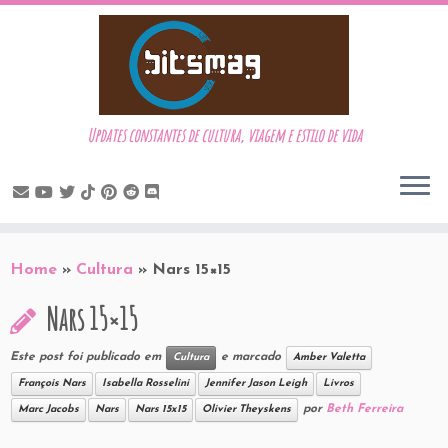
Updates constantes de cultura, viagem e estilo de vida
Skip
to
Home
»
Cultura
»
Nars 15×15
content
Nars 15×15
Este post foi publicado em
e marcado
Cultura
Amber Valetta
François Nars
Isabella Rosselini
Jennifer Jason Leigh
Livros
por
Beth Ferreira
Marc Jacobs
Nars
Nars 15x15
Olivier Theyskens