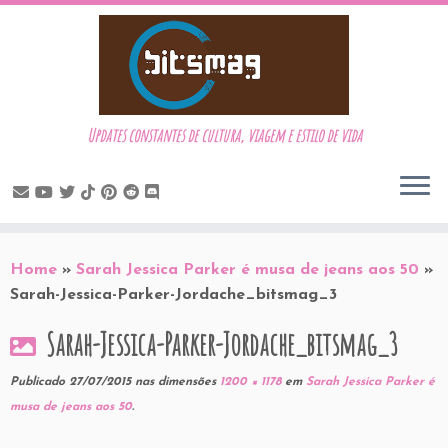
Updates constantes de cultura, viagem e estilo de vida
Skip
to
Home
»
Sarah Jessica Parker é musa de jeans aos 50
»
content
Sarah-Jessica-Parker-Jordache_bitsmag_3
Sarah-Jessica-Parker-Jordache_bitsmag_3
Publicado
27/07/2015
nas dimensões
1200 × 1178
em
Sarah Jessica Parker é
musa de jeans aos 50
.