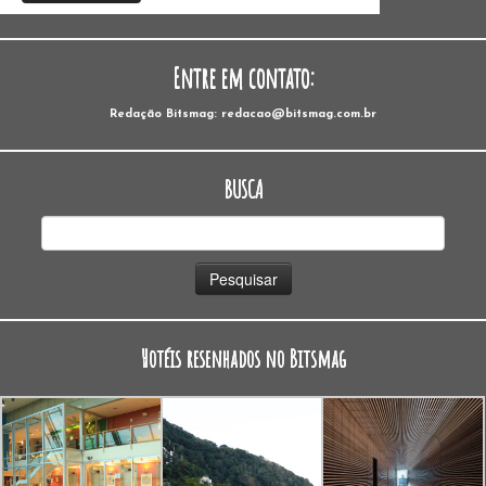
Entre em contato:
Redação Bitsmag: redacao@bitsmag.com.br
BUSCA
Pesquisar
por:
Hotéis resenhados no Bitsmag