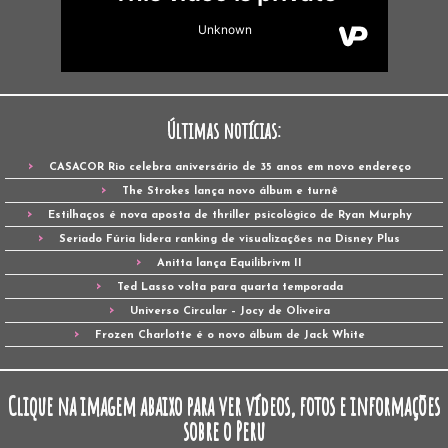
Últimas notícias:
CASACOR Rio celebra aniversário de 35 anos em novo endereço
The Strokes lança novo álbum e turnê
Estilhaços é nova aposta de thriller psicológico de Ryan Murphy
Seriado Fúria lidera ranking de visualizações na Disney Plus
Anitta lança Equilibrivm II
Ted Lasso volta para quarta temporada
Universo Circular – Jocy de Oliveira
Frozen Charlotte é o novo álbum de Jack White
Clique na imagem abaixo para ver vídeos, fotos e informações
sobre o Peru