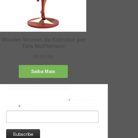
Inscreva-se na Newsletter do Bitsmag
*
indicates required
*
Email