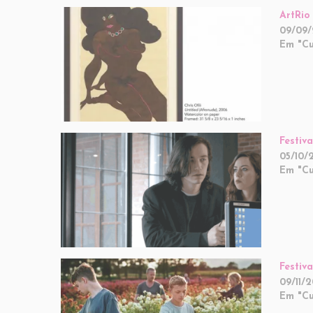
ArtRio
09/09/
Em "Cu
Festiv
05/10/
Em "Cu
Festiv
09/11/
Em "Cu