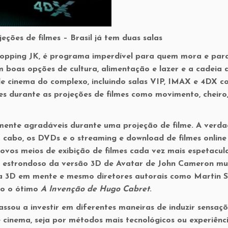
ções de filmes – Brasil já tem duas salas
Shopping JK, é programa imperdível para quem mora e pa
 boas opções de cultura, alimentação e lazer e a cadeia 
 de cinema do complexo, incluindo salas VIP, IMAX e 4DX 
es durante as projeções de filmes como movimento, cheiro,
lmente agradáveis durante uma projeção de filme. A verda
a cabo, os DVDs e o streaming e download de filmes online
ovos meios de exibição de filmes cada vez mais espetacul
so estrondoso da versão 3D de Avatar de John Cameron mu
ia 3D em mente e mesmo diretores autorais como Martin S
mo o ótimo
A Invenção de Hugo Cabret
.
sou a investir em diferentes maneiras de induzir sensaç
cinema, seja por métodos mais tecnológicos ou experiênc