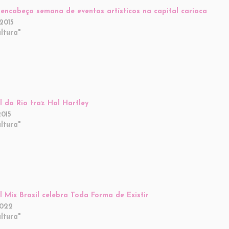
 encabeça semana de eventos artísticos na capital carioca
2015
ltura"
al do Rio traz Hal Hartley
2015
ltura"
al Mix Brasil celebra Toda Forma de Existir
2022
ltura"