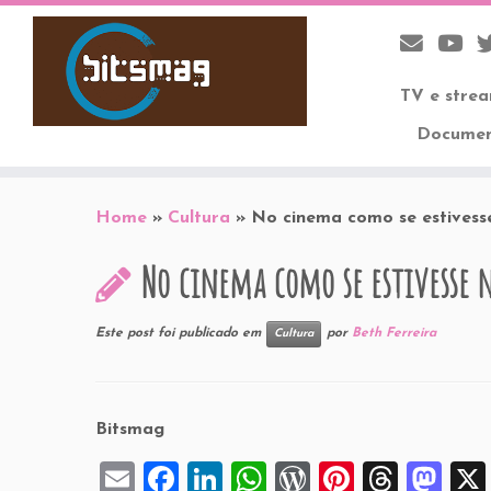
TV e stre
Documen
Skip
to
Home
»
Cultura
»
No cinema como se estivess
content
No cinema como se estivesse 
Este post foi publicado em
por
Beth Ferreira
Cultura
Bitsmag
E
F
Li
W
W
Pi
T
M