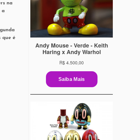
rs na
 a
egunda
s que é