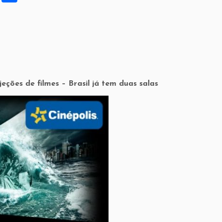
h
ar
e
ções de filmes – Brasil já tem duas salas