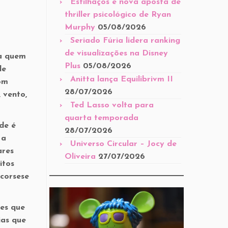
Estilhaços é nova aposta de
thriller psicológico de Ryan
Murphy
05/08/2026
Seriado Fúria lidera ranking
de visualizações na Disney
ra quem
Plus
05/08/2026
de
Anitta lança Equilibrivm II
com
28/07/2026
 vento,
Ted Lasso volta para
quarta temporada
de é
28/07/2026
 a
Universo Circular – Jocy de
ares
Oliveira
27/07/2026
itos
corsese
ões que
ias que