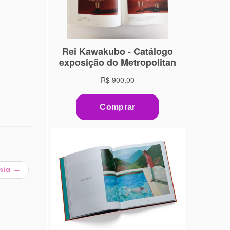
mia
→