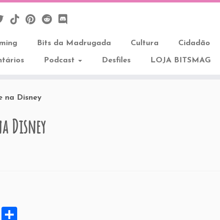
aming
Bits da Madrugada
Cultura
Cidadão
tários
Podcast
Desfiles
LOJA BITSMAG
e na Disney
na Disney
X
S