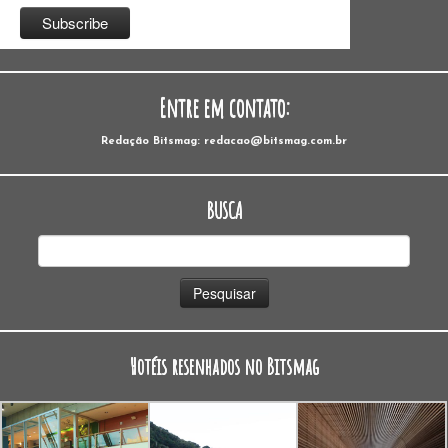
Entre em contato:
Redação Bitsmag: redacao@bitsmag.com.br
BUSCA
Pesquisar
por:
Hotéis resenhados no Bitsmag