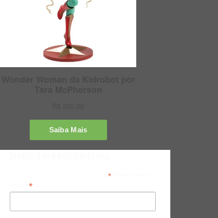
Inscreva-se na Newsletter do Bitsmag
*
indicates required
*
Email