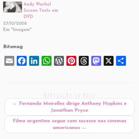
Andy Warhol
Screen Tests em
DVD
27/10/2008
Em "Imagem"
Bitsmag
E
F
Li
W
W
Pi
T
M
X
S
m
a
n
h
or
nt
hr
a
h
ai
c
k
at
d
er
e
st
ar
l
e
e
s
P
es
a
o
e
Navegação do post
b
dI
A
re
t
d
d
←
Fernando Meirelles dirige Anthony Hopkins e
o
n
p
ss
s
o
Jonathan Pryce
o
p
n
Filme argentino segue com sucesso nos cinemas
k
americanos
→