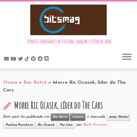
Updates constantes de cultura, viagem e estilo de vida
Skip
to
Home
»
Bar Retrô
»
Morre Ric Ocasek, líder do The
content
Cars
Morre Ric Ocasek, líder do The Cars
Este post foi publicado em
e marcado
Bar Retrô
Cultura
Andy Warhol
por
Beth Ferreira
Paulina Poriskova
Ric Ocasek
The Cars