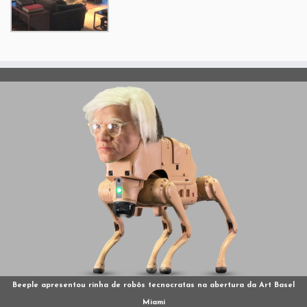
Beeple apresentou rinha de robôs tecnocratas na abertura da Art Basel
Miami