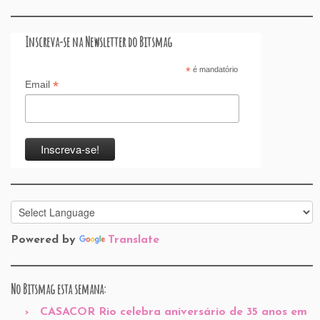
o
p
n
k
Inscreva-se na Newsletter do Bitsmag
*
é mandatório
*
Email
Powered by
Translate
No Bitsmag esta semana:
CASACOR Rio celebra aniversário de 35 anos em