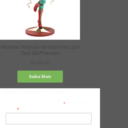
Inscreva-se na Newsletter do Bitsmag
*
indicates required
*
Email