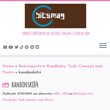
Updates constantes de cultura, viagem e estilo de vida
Skip
to
Home
»
Retrospectiva Kandinsky: Tudo Começa num
content
Ponto
»
kandinski04
kandinski04
Publicado
27/01/2015
nas dimensões
600 × 525
em
Retrospectiva
Kandinsky: Tudo Começa num Ponto
.