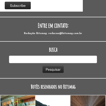
Entre em contato:
Redação Bitsmag: redacao@bitsmag.com.br
BUSCA
Pesquisar
por:
Hotéis resenhados no Bitsmag