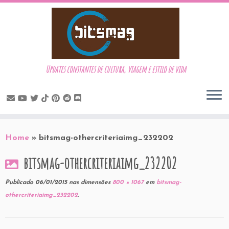
Updates constantes de cultura, viagem e estilo de vida
Skip
to
Home
»
bitsmag-othercriteriaimg_232202
content
bitsmag-othercriteriaimg_232202
Publicado
06/01/2015
nas dimensões
800 × 1067
em
bitsmag-
othercriteriaimg_232202
.