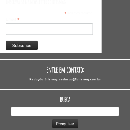
Inscreva-se na Newsletter do Bitsmag
*
indicates required
*
Email
Entre em contato:
Redação Bitsmag: redacao@bitsmag.com.br
BUSCA
Pesquisar
por: