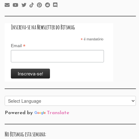
o
n
p
ss
s
o
o
p
n
k
Inscreva-se na Newsletter do Bitsmag
*
é mandatório
*
Email
Powered by
Translate
No Bitsmag esta semana: