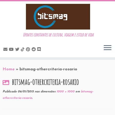
Updates constantes de cultura, viagem e estilo de vida
Skip
to
Home
»
bitsmag-othercriteria-rosario
content
bitsmag-othercriteria-rosario
Publicado
06/01/2015
nas dimensões
1000 × 1000
em
bitsmag-
othercriteria-rosario
.