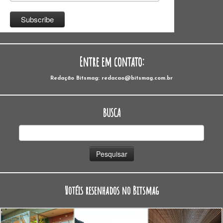
Entre em contato:
Redação Bitsmag: redacao@bitsmag.com.br
BUSCA
Pesquisar
por:
Hotéis resenhados no Bitsmag