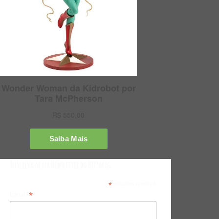
Inscreva-se na Newsletter do Bitsmag
*
indicates required
*
Email