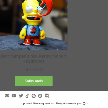
·
© 2026
Bitsmag.com.br
·
Proporcionado por
·