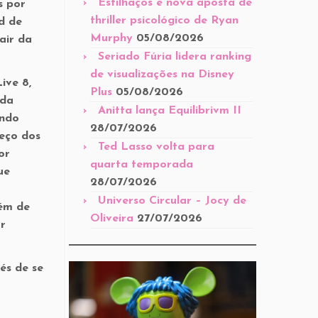
Estilhaços é nova aposta de
s por
thriller psicológico de Ryan
d de
Murphy
05/08/2026
air da
Seriado Fúria lidera ranking
de visualizações na Disney
ive 8,
Plus
05/08/2026
 da
Anitta lança Equilibrivm II
endo
28/07/2026
meço dos
Ted Lasso volta para
or
quarta temporada
ue
28/07/2026
Universo Circular – Jocy de
lém de
Oliveira
27/07/2026
or
és de se