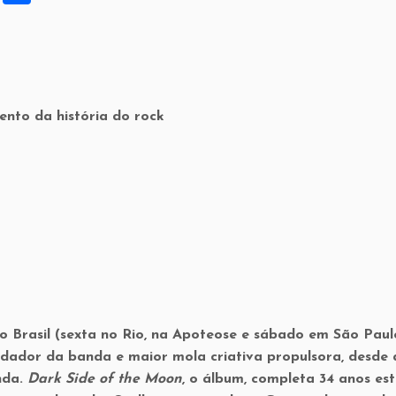
h
ar
e
nto da história do rock
 Brasil (sexta no Rio, na Apoteose e sábado em São Paul
dador da banda e maior mola criativa propulsora, desde 
nda.
Dark Side of the Moon
, o álbum, completa 34 anos es