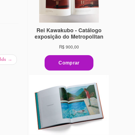
olds
→