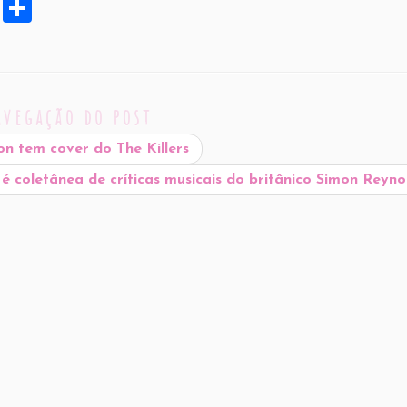
X
S
h
ar
e
avegação do post
on tem cover do The Killers
 é coletânea de críticas musicais do britânico Simon Reyn