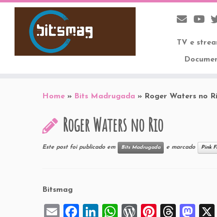
TV e stre
Documen
Skip
to
Home
»
Bits Madrugada
»
Roger Waters no R
content
Roger Waters no Rio
Este post foi publicado em
e marcado
Bits Madrugada
Pink F
Bitsmag
E
F
Li
W
W
Pi
T
M