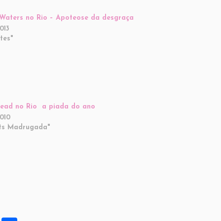
Waters no Rio – Apoteose da desgraça
013
tes"
ead no Rio  a piada do ano
2010
ts Madrugada"