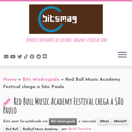
Updates constantes de cultura, viagem e estilo de vida
Skip
to
Home
»
Bits Madrugada
»
Red Bull Music Academy
content
Festival chega a São Paulo
Red Bull Music Academy Festival chega a São
Paulo
Este post foi publicado em
e marcado
Bits Madrugada
RBMA
RBMASP
por
Beth Ferreira
Red Bull
Redbull Music Academy