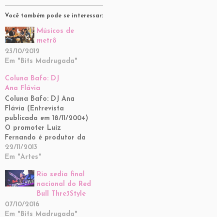
Você também pode se interessar:
Músicos de
metrô
23/10/2012
Em "Bits Madrugada"
Coluna Bafo: DJ
Ana Flávia
Coluna Bafo: DJ Ana
Flávia (Entrevista
publicada em 18/11/2004)
O promoter Luiz
Fernando é produtor da
festa Xarope e escreve no
22/11/2013
Bitsmag a coluna Bafo SP,
Em "Artes"
falando sobre as figuras
Rio sedia final
chave da noite paulistana
nacional do Red
e também contando os
Bull Thre3Style
últimos bafos. Com vocês
07/10/2016
a coluna Bafo SP!!!!! A DJ
Em "Bits Madrugada"
Ana Flavia…