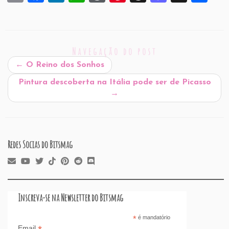
m
a
n
h
or
nt
hr
a
h
ai
c
k
at
d
er
e
st
ar
l
e
e
s
P
es
a
o
e
Navegação do post
b
dI
A
re
t
d
d
←
O Reino dos Sonhos
o
n
p
ss
s
o
Pintura descoberta na Itália pode ser de Picasso
o
p
n
→
k
Redes Socias do Bitsmag
Inscreva-se na Newsletter do Bitsmag
*
é mandatório
Email