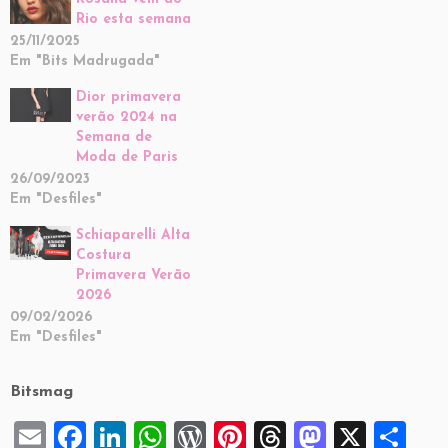
Rio esta semana
25/11/2025
Em "Bits Madrugada"
Dior primavera
verão 2024 na
Semana de
Moda de Paris
26/09/2023
Em "Desfiles"
Schiaparelli Alta
Costura
Primavera Verão
2026
09/02/2026
Em "Desfiles"
Bitsmag
E
F
Li
W
W
Pi
T
M
X
S