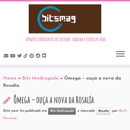
Updates constantes de cultura, viagem e estilo de vida
Skip
to
Home
»
Bits Madrugada
»
Ômega – ouça a nova da
content
Rosalía
Ômega – ouça a nova da Rosalía
Este post foi publicado em
e marcado
por
Beth
Bits Madrugada
Rosalia
Ferreira