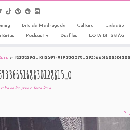
aming
Bits da Madrugada
Cultura
Cidadão
tários
Podcast
Desfiles
LOJA BITSMAG
Rara
»
12322598_10156974919820072_59336651688301288
5933665168830128815_o
 volta ao Rio para a festa Rara
.
Pr