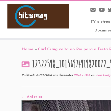
TV e stre
Documen
Skip
to
Home
»
Carl Craig volta ao Rio para a festa 
content
12322598_10156974919820072_
Publicado
01/06/2016
nas dimensões
2048 × 1365
em
Carl Craig
← Anterior