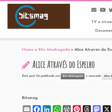
TV e stre
Documen
Skip
to
Home
»
Bits Madrugada
»
Alice Através do E
content
Alice Através do Espelho
Este post foi publicado em
e marcado
Bits Madrugada
Alice 
Bitsmag
E
F
Li
W
W
Pi
T
M