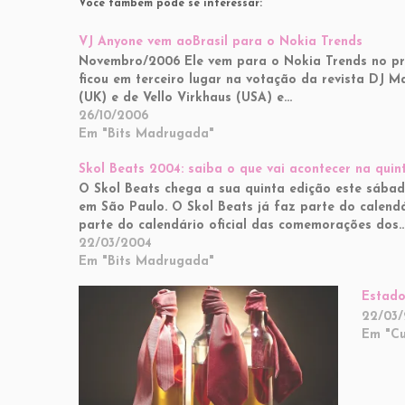
Você também pode se interessar:
VJ Anyone vem aoBrasil para o Nokia Trends
Novembro/2006 Ele vem para o Nokia Trends no pró
ficou em terceiro lugar na votação da revista DJ 
(UK) e de Vello Virkhaus (USA) e…
26/10/2006
Em "Bits Madrugada"
Skol Beats 2004: saiba o que vai acontecer na quin
O Skol Beats chega a sua quinta edição este sábad
em São Paulo. O Skol Beats já faz parte do calendá
parte do calendário oficial das comemorações dos
22/03/2004
Em "Bits Madrugada"
Estado
22/03/
Em "Cu