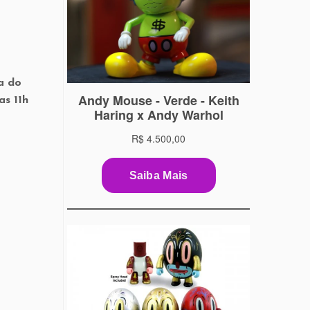
a do
as 11h