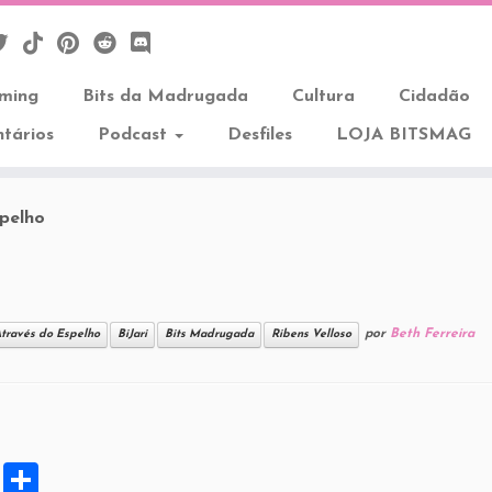
aming
Bits da Madrugada
Cultura
Cidadão
tários
Podcast
Desfiles
LOJA BITSMAG
spelho
por
Beth Ferreira
Através do Espelho
BiJari
Bits Madrugada
Ribens Velloso
X
S