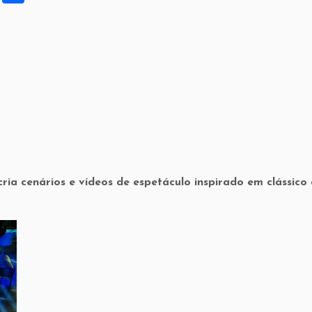
h
ar
e
cria cenários e vídeos de espetáculo inspirado em clássico