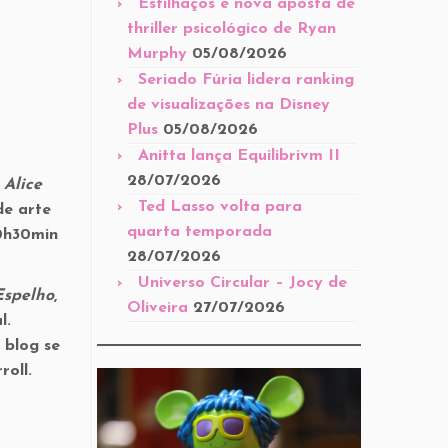
Estilhaços é nova aposta de
thriller psicológico de Ryan
Murphy
05/08/2026
Seriado Fúria lidera ranking
de visualizações na Disney
Plus
05/08/2026
Anitta lança Equilibrivm II
28/07/2026
l
Alice
Ted Lasso volta para
de arte
quarta temporada
20h30min
28/07/2026
Universo Circular – Jocy de
Espelho
,
Oliveira
27/07/2026
l.
 blog se
oll.