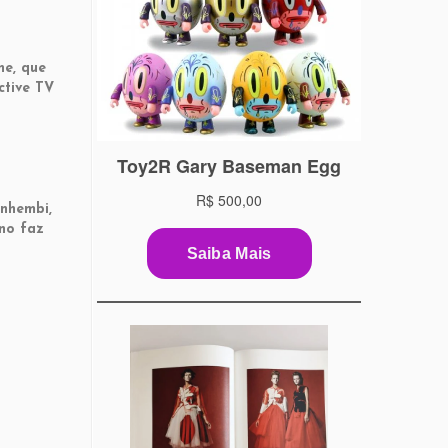
ne, que
ctive TV
Anhembi,
ano faz