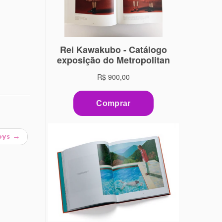
oys
→