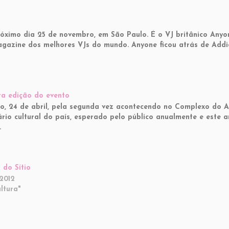
ximo dia 25 de novembro, em São Paulo. É o VJ britânico Anyo
Magazine dos melhores VJs do mundo. Anyone ficou atrás de Addi
ta edição do evento
o, 24 de abril, pela segunda vez acontecendo no Complexo do 
rio cultural do país, esperado pelo público anualmente e este 
…
 do Sítio
2012
ltura"