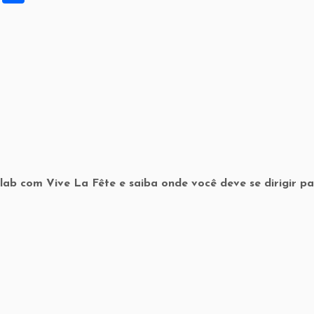
h
ar
e
ab com Vive La Fête e saiba onde você deve se dirigir p