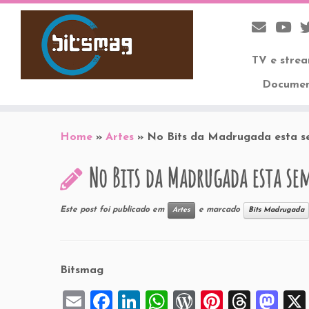
TV e stre
Documen
Skip
to
Home
»
Artes
»
No Bits da Madrugada esta 
content
No Bits da Madrugada esta s
Este post foi publicado em
e marcado
Artes
Bits Madrugada
Bitsmag
E
F
Li
W
W
Pi
T
M