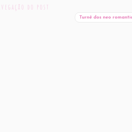
e
avegação do post
Turnê dos neo romanti