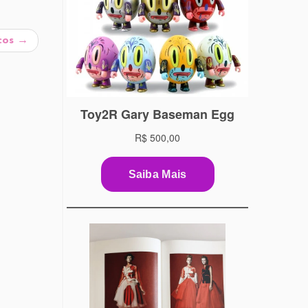
cos
→