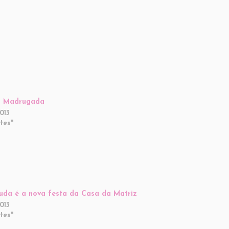
a Madrugada
013
tes"
uda é a nova festa da Casa da Matriz
013
tes"