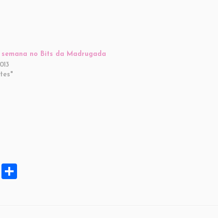
 semana no Bits da Madrugada
013
tes"
X
S
h
ar