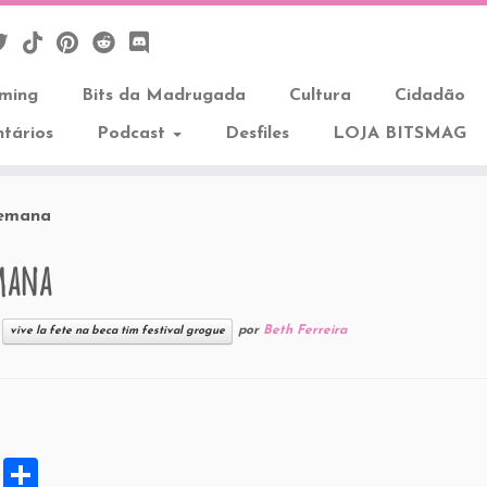
aming
Bits da Madrugada
Cultura
Cidadão
tários
Podcast
Desfiles
LOJA BITSMAG
semana
emana
por
Beth Ferreira
vive la fete na beca tim festival grogue
X
S