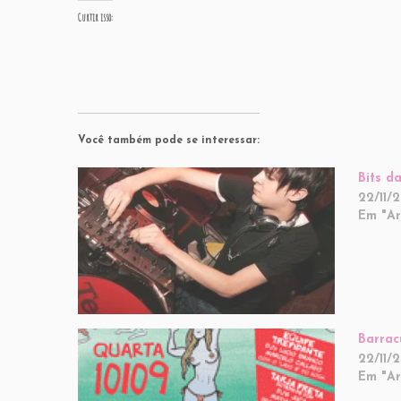
Curtir isso:
Você também pode se interessar:
Bits d
22/11/2
Em "Ar
Barrac
22/11/2
Em "Ar