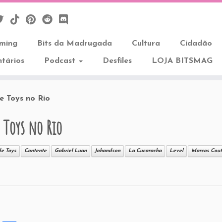
aming
Bits da Madrugada
Cultura
Cidadão
tários
Podcast
Desfiles
LOJA BITSMAG
e Toys no Rio
 Toys no Rio
de Toys
Contente
Gabriel Luan
Johandson
La Cucaracha
Level
Marcos Cou