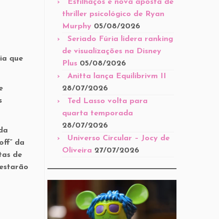
Estilhaços é nova aposta de
thriller psicológico de Ryan
Murphy
05/08/2026
Seriado Fúria lidera ranking
de visualizações na Disney
ia que
Plus
05/08/2026
Anitta lança Equilibrivm II
e
28/07/2026
s
Ted Lasso volta para
quarta temporada
28/07/2026
da
Universo Circular – Jocy de
off” da
Oliveira
27/07/2026
tas de
 estarão