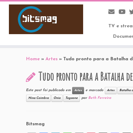
TV e stre
Documen
Skip
to
Home
»
Artes
»
Tudo pronto para a Batalha d
content
Tudo pronto para a Batalha de
Este post foi publicado em
e marcado
Artes
Artes
Batalha 
por
Beth Ferreira
Nina Coimbra
Onio
Togaone
Bitsmag