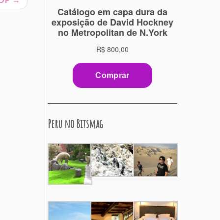
 POP
→
Peru no Bitsmag