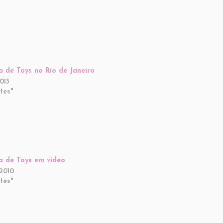
a de Toys no Rio de Janeiro
013
tes"
a de Toys em vídeo
2010
tes"