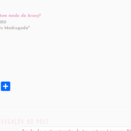
tem medo de Aracy?
2010
ts Madrugada"
X
S
h
ar
e
avegação do post