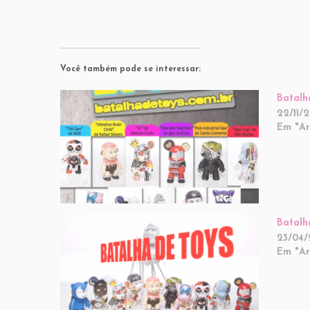
Você também pode se interessar:
Batalh
22/11/2
Em "Ar
Batalh
23/04/
Em "Ar