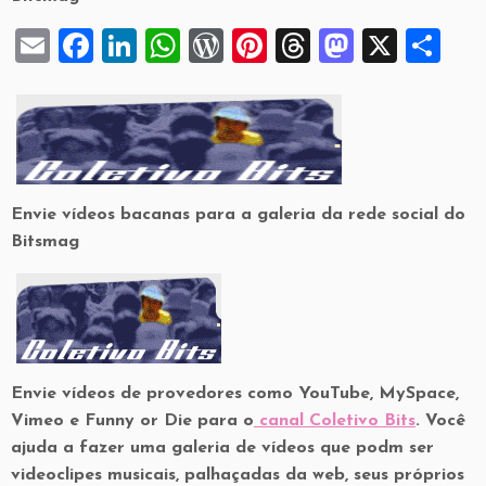
E
F
Li
W
W
Pi
T
M
X
S
m
a
n
h
or
nt
hr
a
h
ai
c
k
at
d
er
e
st
ar
l
e
e
s
P
es
a
o
e
b
dI
A
re
t
d
d
o
n
p
ss
s
o
Envie vídeos bacanas para a galeria da rede social do
Bitsmag
o
p
n
k
Envie vídeos de provedores como YouTube, MySpace,
Vimeo e Funny or Die para o
canal Coletivo Bits
. Você
ajuda a fazer uma galeria de vídeos que podm ser
videoclipes musicais, palhaçadas da web, seus próprios