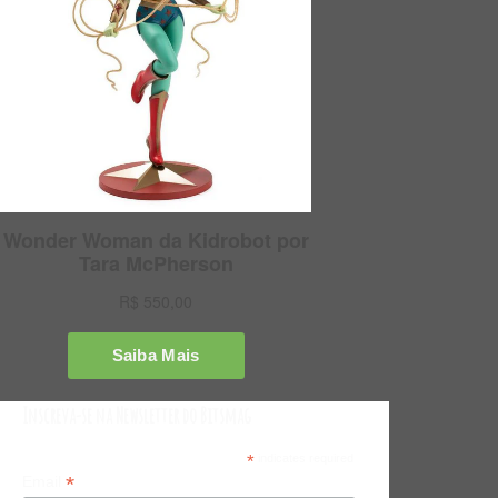
Inscreva-se na Newsletter do Bitsmag
*
indicates required
*
Email