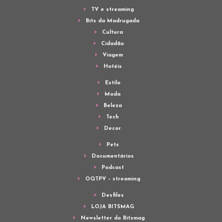
TV e streaming
Bits da Madrugada
Cultura
Cidadão
Viagem
Hotéis
Estilo
Moda
Beleza
Tech
Decor
Pets
Documentários
Podcast
OQTPV – streaming
Desfiles
LOJA BITSMAG
Newsletter do Bitsmag