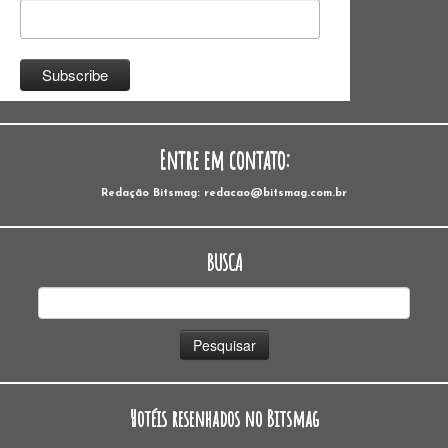
Entre em contato:
Redação Bitsmag: redacao@bitsmag.com.br
BUSCA
Pesquisar
por:
Hotéis resenhados no Bitsmag