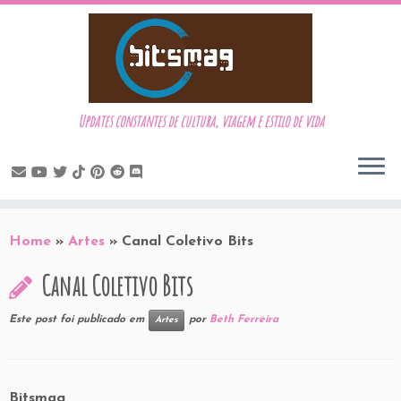
Updates constantes de cultura, viagem e estilo de vida
Skip
to
Home
»
Artes
»
Canal Coletivo Bits
content
Canal Coletivo Bits
Este post foi publicado em
por
Beth Ferreira
Artes
Bitsmag