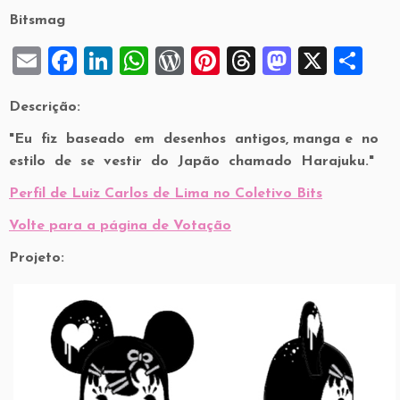
Bitsmag
E
F
Li
W
W
Pi
T
M
X
S
m
a
n
h
or
nt
hr
a
h
Descrição:
ai
c
k
at
d
er
e
st
ar
"Eu fiz baseado em desenhos antigos, manga e no
l
e
e
s
P
es
a
o
e
estilo de se vestir do Japão chamado Harajuku."
b
dI
A
re
t
d
d
Perfil de Luiz Carlos de Lima no Coletivo Bits
o
n
p
ss
s
o
o
p
n
Volte para a página de Votação
k
Projeto: