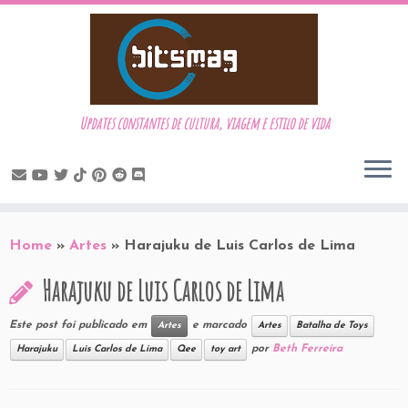
Updates constantes de cultura, viagem e estilo de vida
Skip
to
Home
»
Artes
»
Harajuku de Luis Carlos de Lima
content
Harajuku de Luis Carlos de Lima
Este post foi publicado em
e marcado
Artes
Artes
Batalha de Toys
por
Beth Ferreira
Harajuku
Luis Carlos de Lima
Qee
toy art