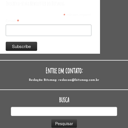
Inscreva-se na Newsletter do Bitsmag
*
indicates required
*
Email
Entre em contato:
Redação Bitsmag: redacao@bitsmag.com.br
BUSCA
Pesquisar
por: