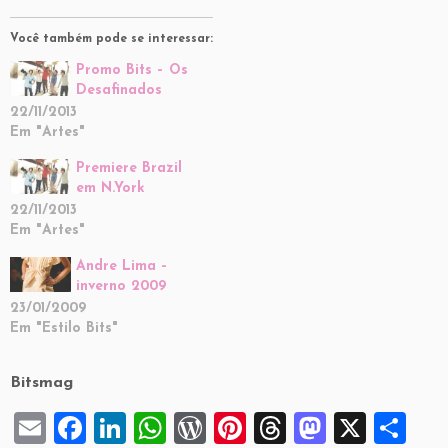
Você também pode se interessar:
Promo Bits – Os
Desafinados
22/11/2013
Em "Artes"
Premiere Brazil
em N.York
22/11/2013
Em "Artes"
Andre Lima –
inverno 2009
23/01/2009
Em "Estilo Bits"
Bitsmag
E
F
Li
W
W
Pi
T
M
X
S