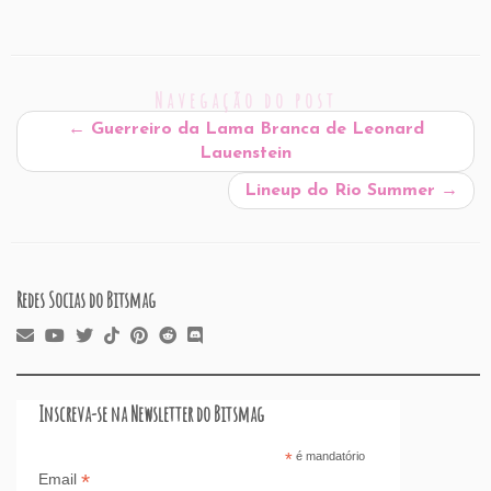
m
a
n
h
or
nt
hr
a
h
ai
c
k
at
d
er
e
st
ar
l
e
e
s
P
es
a
o
e
Navegação do post
b
dI
A
re
t
d
d
←
Guerreiro da Lama Branca de Leonard
o
n
p
ss
s
o
Lauenstein
o
p
n
Lineup do Rio Summer
→
k
Redes Socias do Bitsmag
Inscreva-se na Newsletter do Bitsmag
*
é mandatório
*
Email