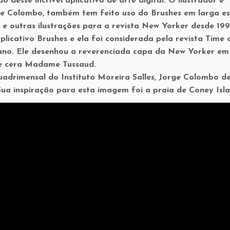
desse incrível aplicativo de arte digital. O ilustrador e
e Colombo, também tem feito uso do Brushes em larga es
e outras ilustrações para a revista New Yorker desde 19
licativo Brushes e ela foi considerada pela revista Time
ano. Ele desenhou a reverenciada capa da New Yorker em 
de cera Madame Tussaud.
 quadrimensal do Instituto Moreira Salles, Jorge Colombo 
Sua inspiração para esta imagem foi a praia de Coney Isla