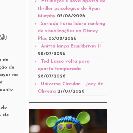
Estilhaços é nova aposta de
thriller psicológico de Ryan
Murphy
05/08/2026
Seriado Fúria lidera ranking
de visualizações na Disney
 são
Plus
05/08/2026
Anitta lança Equilibrivm II
28/07/2026
s do
Ted Lasso volta para
eção de
quarta temporada
Tayar na
28/07/2026
e
Universo Circular – Jocy de
tuante
Oliveira
27/07/2026
ele
 ele