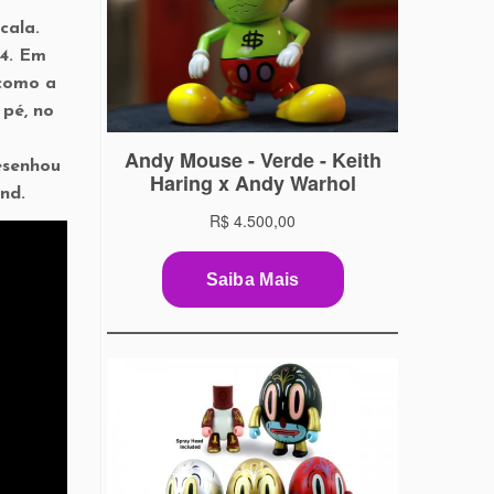
cala.
94. Em
 como a
pé, no
desenhou
nd.