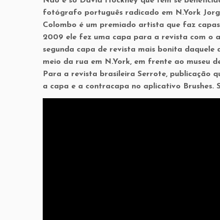
Não é só David Hockney que tem se beneficiado 
fotógrafo português radicado em N.York Jorg
Colombo é um premiado artista que faz capas 
2009 ele fez uma capa para a revista com o ap
segunda capa de revista mais bonita daquele 
meio da rua em N.York, em frente ao museu 
Para a revista brasileira Serrote, publicação
a capa e a contracapa no aplicativo Brushes. 