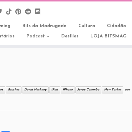
aming
Bits da Madrugada
Cultura
Cidadão
tários
Podcast
Desfiles
LOJA BITSMAG
por
tes
Brushes
David Hockney
iPad
iPhone
Jorge Colombo
New Yorker