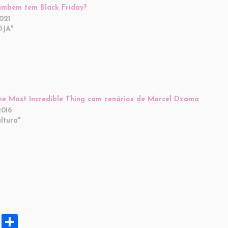
ambém tem Black Friday?
021
OJA"
he Most Incredible Thing com cenários de Marcel Dzama
2016
ltura"
X
S