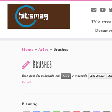
TV e stre
Documen
Skip
to
Home
»
Artes
»
Brushes
content
Brushes
Este post foi publicado em
e marcado
Artes
Arte digital
Ar
Ferreira
Bitsmag