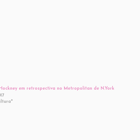
Hockney em retrospectiva no Metropolitan de N.York
017
ltura"