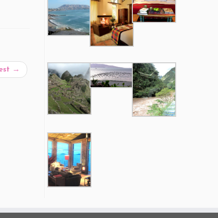
Fest
→