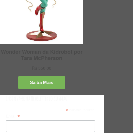
Inscreva-se na Newsletter do Bitsmag
*
indicates required
*
Email