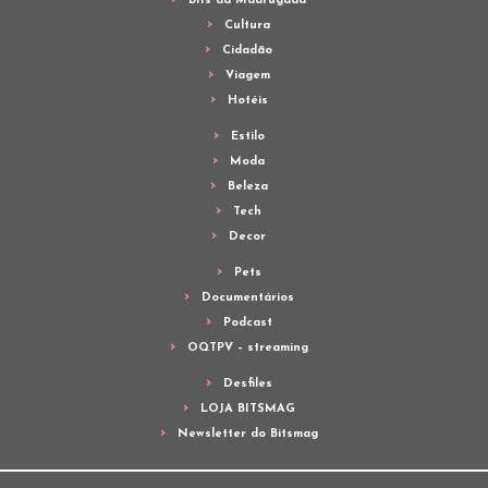
Bits da Madrugada
Cultura
Cidadão
Viagem
Hotéis
Estilo
Moda
Beleza
Tech
Decor
Pets
Documentários
Podcast
OQTPV – streaming
Desfiles
LOJA BITSMAG
Newsletter do Bitsmag