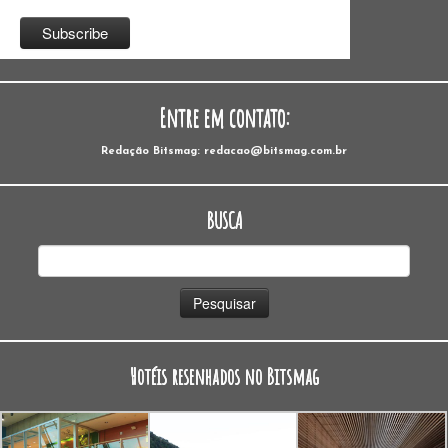
Entre em contato:
Redação Bitsmag: redacao@bitsmag.com.br
BUSCA
Pesquisar
por:
Hotéis resenhados no Bitsmag