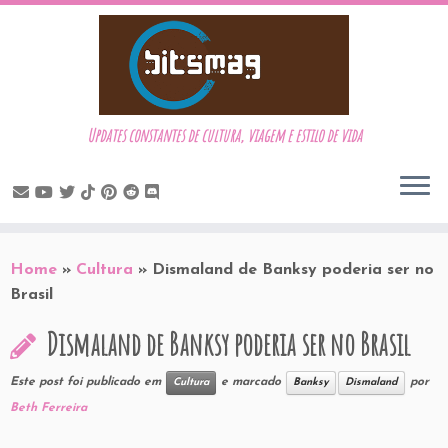
Updates constantes de cultura, viagem e estilo de vida
Skip
to
Home
»
Cultura
»
Dismaland de Banksy poderia ser no
content
Brasil
Dismaland de Banksy poderia ser no Brasil
Este post foi publicado em
e marcado
por
Cultura
Banksy
Dismaland
Beth Ferreira