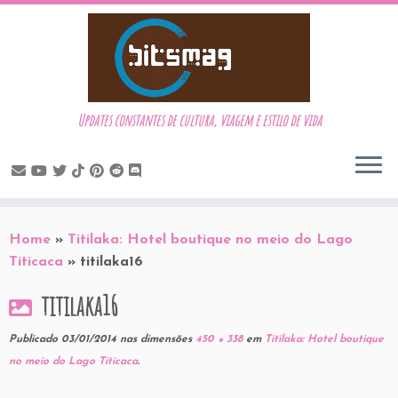
Updates constantes de cultura, viagem e estilo de vida
Skip
to
Home
»
Titilaka: Hotel boutique no meio do Lago
content
Titicaca
»
titilaka16
titilaka16
Publicado
03/01/2014
nas dimensões
450 × 338
em
Titilaka: Hotel boutique
no meio do Lago Titicaca
.