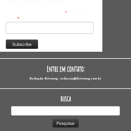
Inscreva-se na Newsletter do Bitsmag
*
indicates required
*
Email
Entre em contato:
Redação Bitsmag: redacao@bitsmag.com.br
BUSCA
Pesquisar
por: