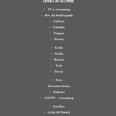
Canais do Bitsmag
TV e streaming
Bits da Madrugada
Cultura
Cidadão
Viagem
Hotéis
Estilo
Moda
Beleza
Tech
Decor
Pets
Documentários
Podcast
OQTPV – streaming
Desfiles
LOJA BITSMAG