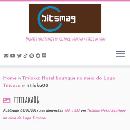
Updates constantes de cultura, viagem e estilo de vida
Skip
to
Home
»
Titilaka: Hotel boutique no meio do Lago
content
Titicaca
»
titilaka08
titilaka08
Publicado
03/01/2014
nas dimensões
450 × 253
em
Titilaka: Hotel boutique
no meio do Lago Titicaca
.