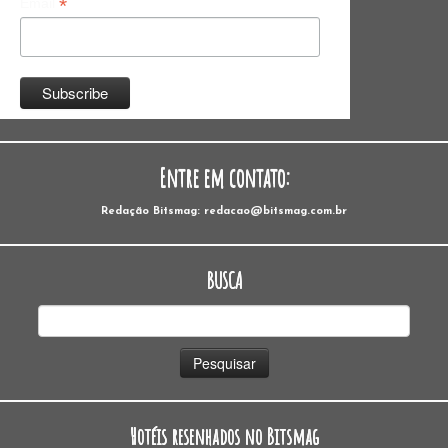
*
Email
Entre em contato:
Redação Bitsmag: redacao@bitsmag.com.br
BUSCA
Pesquisar
por:
Hotéis resenhados no Bitsmag