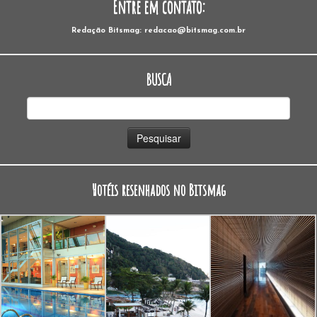
Entre em contato:
Redação Bitsmag: redacao@bitsmag.com.br
BUSCA
Pesquisar
por:
Hotéis resenhados no Bitsmag