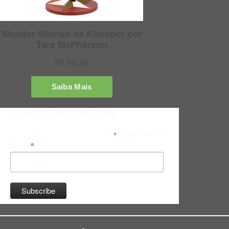
Inscreva-se na Newsletter do Bitsmag
*
indicates required
*
Email