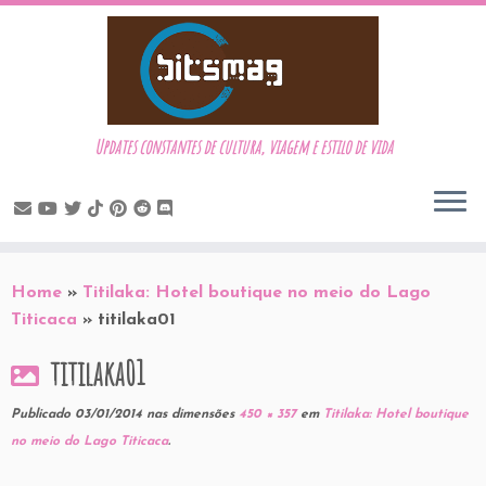
Updates constantes de cultura, viagem e estilo de vida
Skip
to
Home
»
Titilaka: Hotel boutique no meio do Lago
content
Titicaca
»
titilaka01
titilaka01
Publicado
03/01/2014
nas dimensões
450 × 357
em
Titilaka: Hotel boutique
no meio do Lago Titicaca
.