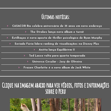
Últimas notícias:
CASACOR Rio celebra aniversário de 35 anos em novo endereço
The Strokes lança novo álbum e turnê
Estilhaços é nova aposta de thriller psicológico de Ryan Murphy
Seriado Fúria lidera ranking de visualizações na Disney Plus
Anitta lança Equilibrivm II
Ted Lasso volta para quarta temporada
Universo Circular – Jocy de Oliveira
Frozen Charlotte é o novo álbum de Jack White
Clique na imagem abaixo para ver vídeos, fotos e informações
sobre o Peru