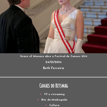
Grace of Monaco abre o Festival de Cannes 2014
24/01/2014
Beth Ferreira
Canais do Bitsmag
TV e streaming
Bits da Madrugada
Cultura