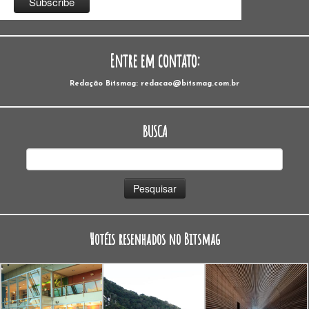
Entre em contato:
Redação Bitsmag: redacao@bitsmag.com.br
BUSCA
Pesquisar
por:
Hotéis resenhados no Bitsmag