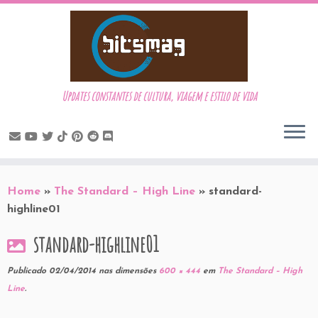
Updates constantes de cultura, viagem e estilo de vida
Skip
to
Home
»
The Standard – High Line
»
standard-
content
highline01
standard-highline01
Publicado
02/04/2014
nas dimensões
600 × 444
em
The Standard – High
Line
.