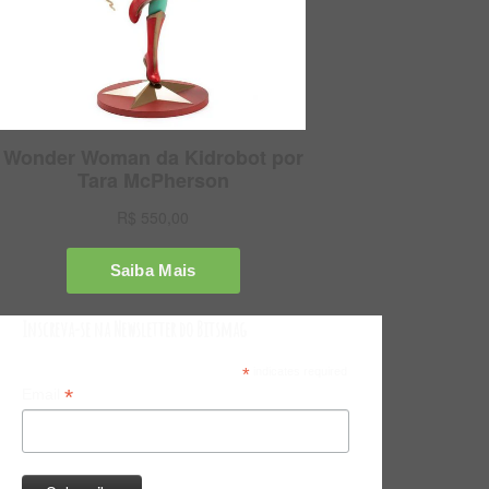
Inscreva-se na Newsletter do Bitsmag
*
indicates required
*
Email