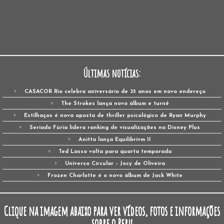
Últimas notícias:
CASACOR Rio celebra aniversário de 35 anos em novo endereço
The Strokes lança novo álbum e turnê
Estilhaços é nova aposta de thriller psicológico de Ryan Murphy
Seriado Fúria lidera ranking de visualizações na Disney Plus
Anitta lança Equilibrivm II
Ted Lasso volta para quarta temporada
Universo Circular – Jocy de Oliveira
Frozen Charlotte é o novo álbum de Jack White
Clique na imagem abaixo para ver vídeos, fotos e informações
sobre o Peru