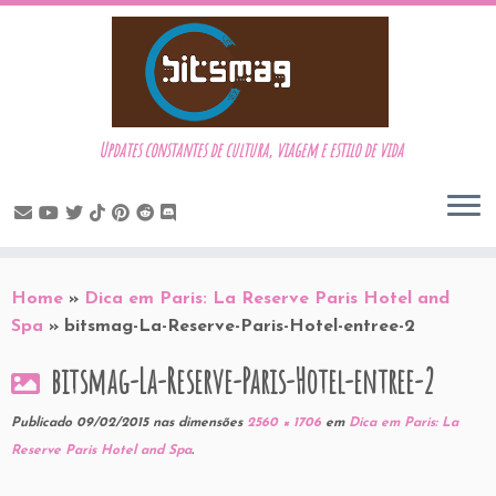
Updates constantes de cultura, viagem e estilo de vida
Skip
to
Home
»
Dica em Paris: La Reserve Paris Hotel and
content
Spa
»
bitsmag-La-Reserve-Paris-Hotel-entree-2
bitsmag-La-Reserve-Paris-Hotel-entree-2
Publicado
09/02/2015
nas dimensões
2560 × 1706
em
Dica em Paris: La
Reserve Paris Hotel and Spa
.