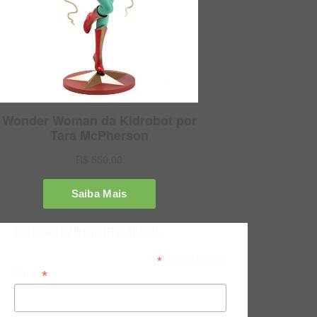
Inscreva-se na Newsletter do Bitsmag
*
indicates required
*
Email