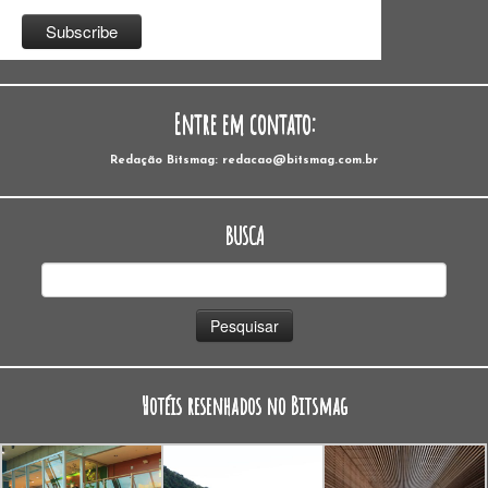
Entre em contato:
Redação Bitsmag: redacao@bitsmag.com.br
BUSCA
Pesquisar
por:
Hotéis resenhados no Bitsmag