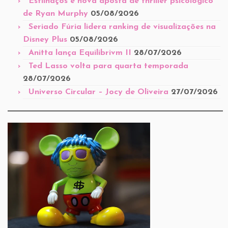
Estilhaços é nova aposta de thriller psicológico
de Ryan Murphy
05/08/2026
Seriado Fúria lidera ranking de visualizações na
Disney Plus
05/08/2026
Anitta lança Equilibrivm II
28/07/2026
Ted Lasso volta para quarta temporada
28/07/2026
Universo Circular – Jocy de Oliveira
27/07/2026