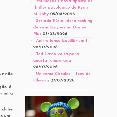
Estilhaços é nova aposta de
thriller psicológico de Ryan
Murphy
05/08/2026
Seriado Fúria lidera ranking
de visualizações na Disney
Plus
05/08/2026
Anitta lança Equilibrivm II
28/07/2026
Ted Lasso volta para
quarta temporada
28/07/2026
ue não
Universo Circular – Jocy de
Oliveira
27/07/2026
ção, é
ernet a
 clube
mo um