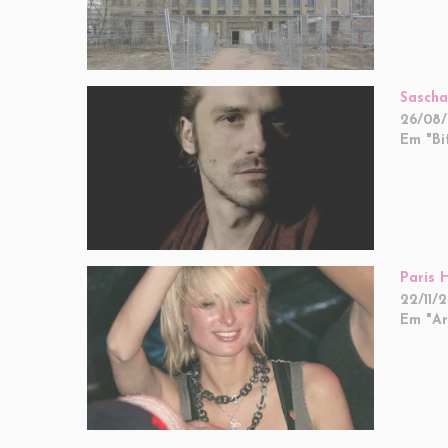
Sascha
26/08/
Em "Bi
Paris 
22/11/2
Em "Ar