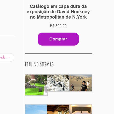
ock
→
Peru no Bitsmag