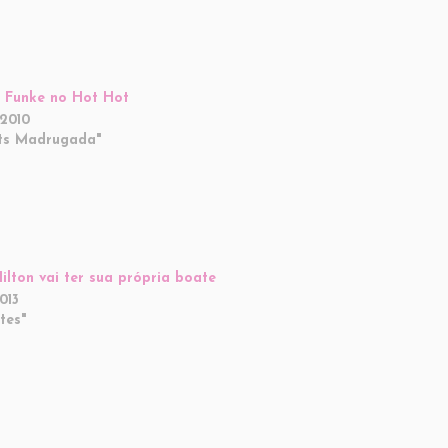
 Funke no Hot Hot
2010
ts Madrugada"
Hilton vai ter sua própria boate
013
tes"