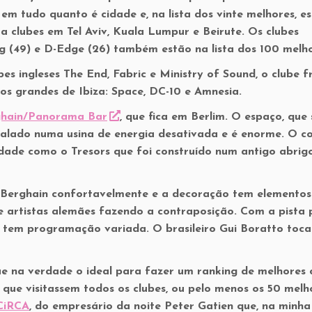
em tudo quanto é cidade e, na lista dos vinte melhores, e
a clubes em Tel Aviv, Kuala Lumpur e Beirute. Os clubes
ung (49) e D-Edge (26) também estão na lista dos 100 melho
es ingleses The End, Fabric e Ministry of Sound, o clube f
 os grandes de Ibiza: Space, DC-10 e Amnesia.
ghain/Panorama Bar
, que fica em Berlim. O espaço, que 
stalado numa usina de energia desativada e é enorme. O c
cidade como o Tresors que foi construído num antigo abrig
o Berghain confortavelmente e a decoração tem elementos
e artistas alemães fazendo a contraposição. Com a pista p
 tem programação variada. O brasileiro Gui Boratto toca
ue na verdade o ideal para fazer um ranking de melhores 
ue visitassem todos os clubes, ou pelo menos os 50 melh
CiRCA
, do empresário da noite Peter Gatien que, na minha