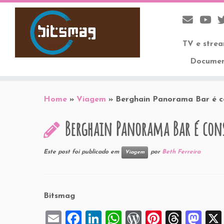
TV e stre
Documen
Skip
to
Home
»
Viagem
»
Berghain Panorama Bar é c
content
Berghain Panorama Bar é con
Este post foi publicado em
por
Beth Ferreira
Viagem
Bitsmag
E
F
Li
W
W
Pi
T
M