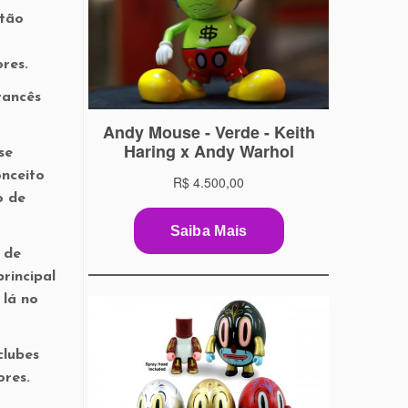
stão
res.
rancês
se
onceito
o de
 de
rincipal
 lá no
clubes
ores.