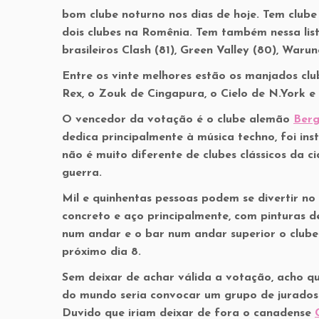
bom clube noturno nos dias de hoje. Tem clube 
dois clubes na Romênia. Tem também nessa list
brasileiros Clash (81), Green Valley (80), War
Entre os vinte melhores estão os manjados club
Rex, o Zouk de Cingapura, o Cielo de N.York e
O vencedor da votação é o clube alemão
Ber
dedica principalmente à música techno, foi in
não é muito diferente de clubes clássicos da 
guerra.
Mil e quinhentas pessoas podem se divertir n
concreto e aço principalmente, com pinturas d
num andar e o bar num andar superior o clube
próximo dia 8.
Sem deixar de achar válida a votação, acho q
do mundo seria convocar um grupo de jurados q
Duvido que iriam deixar de fora o canadense