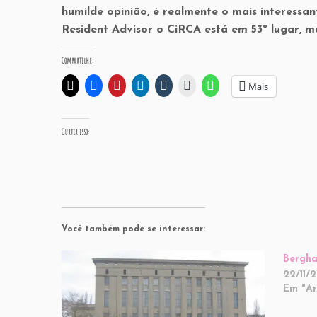
humilde opinião, é realmente o mais interessa
Resident Advisor o CiRCA está em 53º lugar, 
Compartilhe:
Mais
Curtir isso:
Você também pode se interessar:
Bergha
22/11/2
Em "Ar