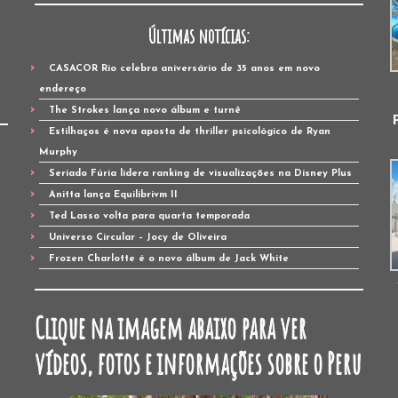
Últimas notícias:
CASACOR Rio celebra aniversário de 35 anos em novo
endereço
The Strokes lança novo álbum e turnê
Estilhaços é nova aposta de thriller psicológico de Ryan
Murphy
Seriado Fúria lidera ranking de visualizações na Disney Plus
Anitta lança Equilibrivm II
Ted Lasso volta para quarta temporada
Universo Circular – Jocy de Oliveira
Frozen Charlotte é o novo álbum de Jack White
Clique na imagem abaixo para ver
vídeos, fotos e informações sobre o Peru