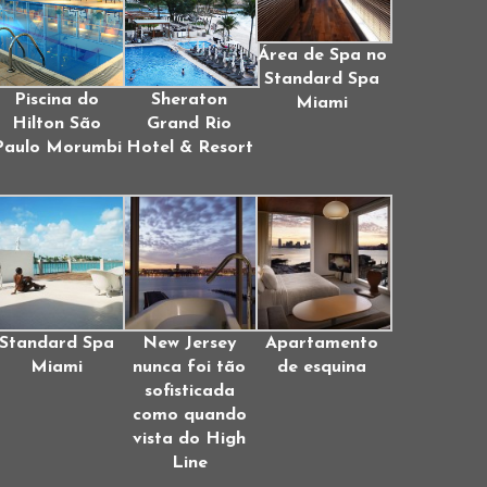
Área de Spa no
Standard Spa
Piscina do
Sheraton
Miami
Hilton São
Grand Rio
Paulo Morumbi
Hotel & Resort
Standard Spa
New Jersey
Apartamento
Miami
nunca foi tão
de esquina
sofisticada
como quando
vista do High
Line