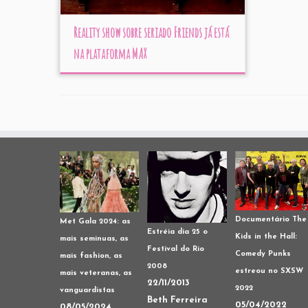
Reality show sobre seriado Friends já está
na plataforma MAX
Documentário The
Met Gala 2024: as
Estréia dia 25 o
Kids in the Hall:
mais seminuas, as
Festival do Rio
Comedy Punks
mais fashion, as
2008
estreou no SXSW
mais veteranas, as
22/11/2013
2022
vanguardistas
Beth Ferreira
05/04/2022
08/05/2024