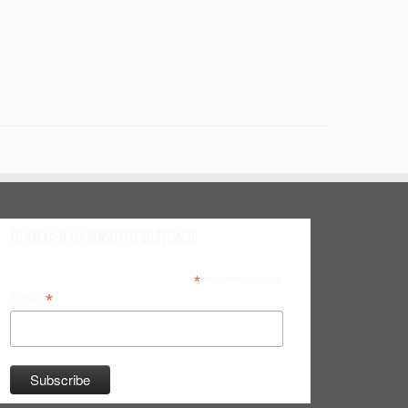
Inscreva-se na Newsletter do Bitsmag
*
indicates required
*
Email