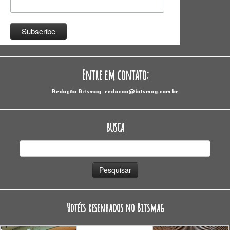
Entre em contato:
Redação Bitsmag: redacao@bitsmag.com.br
BUSCA
Pesquisar
por:
Hotéis resenhados no Bitsmag