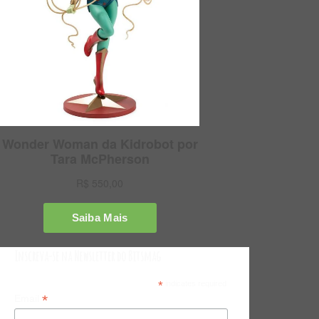
Inscreva-se na Newsletter do Bitsmag
*
indicates required
*
Email