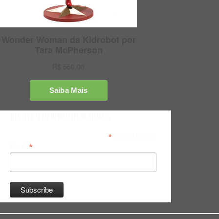
Inscreva-se na Newsletter do Bitsmag
*
indicates required
*
Email