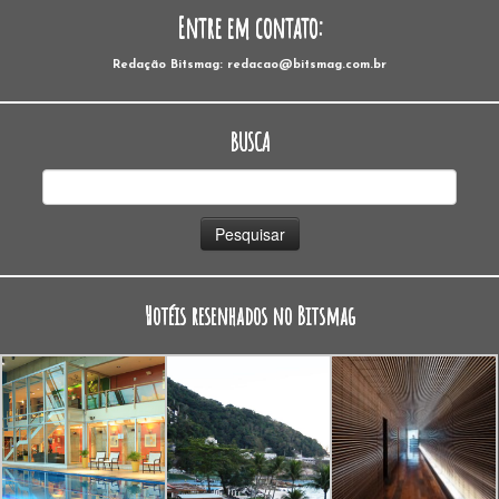
Entre em contato:
Redação Bitsmag: redacao@bitsmag.com.br
BUSCA
Pesquisar
por:
Hotéis resenhados no Bitsmag