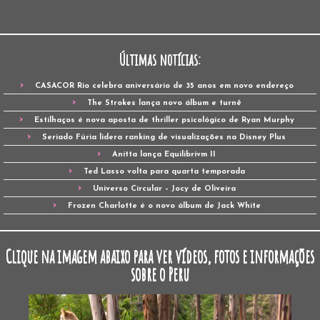
Últimas notícias:
CASACOR Rio celebra aniversário de 35 anos em novo endereço
The Strokes lança novo álbum e turnê
Estilhaços é nova aposta de thriller psicológico de Ryan Murphy
Seriado Fúria lidera ranking de visualizações na Disney Plus
Anitta lança Equilibrivm II
Ted Lasso volta para quarta temporada
Universo Circular – Jocy de Oliveira
Frozen Charlotte é o novo álbum de Jack White
Clique na imagem abaixo para ver vídeos, fotos e informações
sobre o Peru