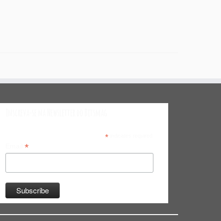
Inscreva-se na Newsletter do Bitsmag
*
indicates required
*
Email