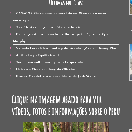
Últimas notícias:
CASACOR Rio celebra aniversário de 35 anos em novo
endereço
The Strokes lança novo álbum e turnê
Estilhaços é nova aposta de thriller psicológico de Ryan
Murphy
Seriado Fúria lidera ranking de visualizações na Disney Plus
Anitta lança Equilibrivm II
Ted Lasso volta para quarta temporada
Universo Circular – Jocy de Oliveira
Frozen Charlotte é o novo álbum de Jack White
Clique na imagem abaixo para ver
vídeos, fotos e informações sobre o Peru