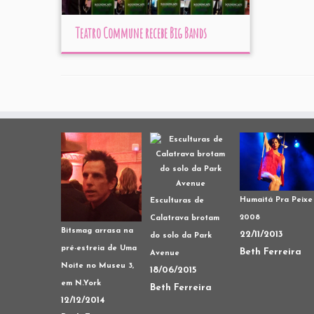
Teatro Commune recebe Big Bands
Humaitá Pra Peixe
Esculturas de
2008
Calatrava brotam
Bitsmag arrasa na
22/11/2013
do solo da Park
pré-estreia de Uma
Beth Ferreira
Avenue
Noite no Museu 3,
18/06/2015
em N.York
Beth Ferreira
12/12/2014