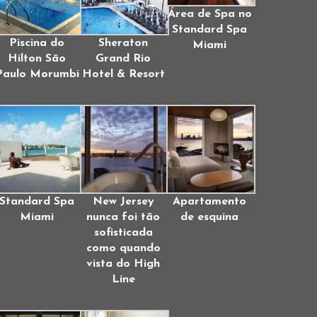
Área de Spa no
Standard Spa
Piscina do
Sheraton
Miami
Hilton São
Grand Rio
Paulo Morumbi
Hotel & Resort
Standard Spa
New Jersey
Apartamento
Miami
nunca foi tão
de esquina
sofisticada
como quando
vista do High
Line