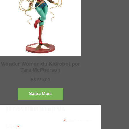
Inscreva-se na Newsletter do Bitsmag
*
indicates required
*
Email