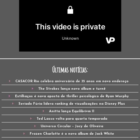
Últimas notícias:
CASACOR Rio celebra aniversário de 35 anos em novo endereço
The Strokes lança novo álbum e turnê
Estilhaços é nova aposta de thriller psicológico de Ryan Murphy
Seriado Fúria lidera ranking de visualizações na Disney Plus
Anitta lança Equilibrivm II
Ted Lasso volta para quarta temporada
Universo Circular – Jocy de Oliveira
Frozen Charlotte é o novo álbum de Jack White