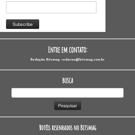
Entre em contato:
Redação Bitsmag: redacao@bitsmag.com.br
BUSCA
Pesquisar
por:
Hotéis resenhados no Bitsmag