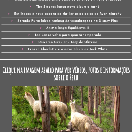
The Strokes lança novo álbum e turnê
Estilhaços é nova aposta de thriller psicológico de Ryan Murphy
Seriado Fúria lidera ranking de visualizações na Disney Plus
Anitta lança Equilibrivm II
Ted Lasso volta para quarta temporada
Universo Circular – Jocy de Oliveira
Frozen Charlotte é o novo álbum de Jack White
Clique na imagem abaixo para ver vídeos, fotos e informações
sobre o Peru