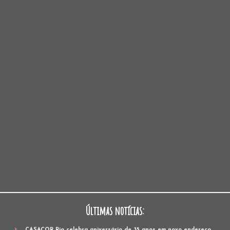
Últimas notícias:
CASACOR Rio celebra aniversário de 35 anos em novo endereço