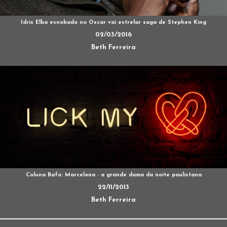
Idris Elba esnobado no Oscar vai estrelar saga de Stephen King
02/03/2016
Beth Ferreira
Coluna Bafo: Marcelona - a grande dama da noite paulistana
22/11/2013
Beth Ferreira