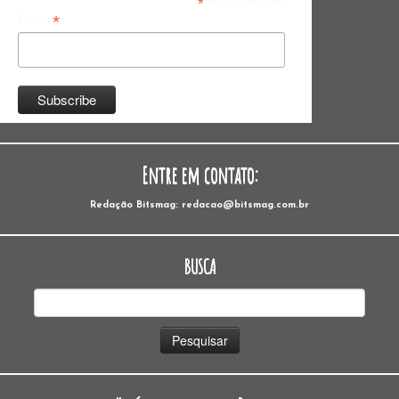
*
indicates required
*
Email
Entre em contato:
Redação Bitsmag: redacao@bitsmag.com.br
BUSCA
Pesquisar
por: