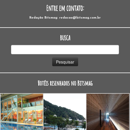
Entre em contato:
Redação Bitsmag: redacao@bitsmag.com.br
BUSCA
Pesquisar
por:
Hotéis resenhados no Bitsmag