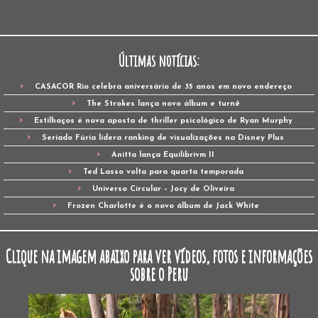
Últimas notícias:
CASACOR Rio celebra aniversário de 35 anos em novo endereço
The Strokes lança novo álbum e turnê
Estilhaços é nova aposta de thriller psicológico de Ryan Murphy
Seriado Fúria lidera ranking de visualizações na Disney Plus
Anitta lança Equilibrivm II
Ted Lasso volta para quarta temporada
Universo Circular – Jocy de Oliveira
Frozen Charlotte é o novo álbum de Jack White
Clique na imagem abaixo para ver vídeos, fotos e informações
sobre o Peru