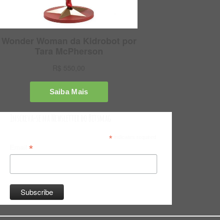
Inscreva-se na Newsletter do Bitsmag
*
indicates required
*
Email