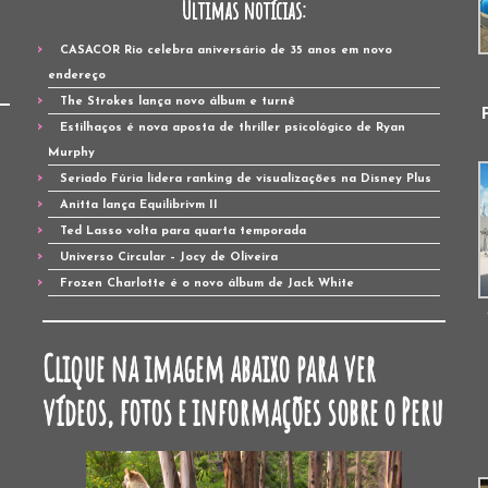
Últimas notícias:
CASACOR Rio celebra aniversário de 35 anos em novo
endereço
The Strokes lança novo álbum e turnê
Estilhaços é nova aposta de thriller psicológico de Ryan
Murphy
Seriado Fúria lidera ranking de visualizações na Disney Plus
Anitta lança Equilibrivm II
Ted Lasso volta para quarta temporada
Universo Circular – Jocy de Oliveira
Frozen Charlotte é o novo álbum de Jack White
Clique na imagem abaixo para ver
vídeos, fotos e informações sobre o Peru