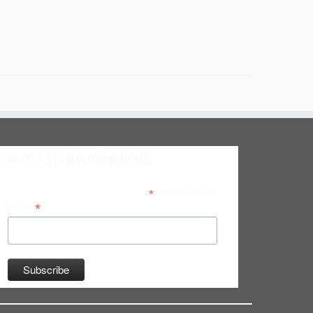
Inscreva-se na Newsletter do Bitsmag
*
indicates required
*
Email