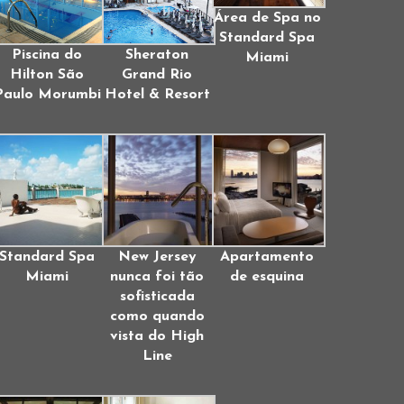
Área de Spa no
Standard Spa
Piscina do
Sheraton
Miami
Hilton São
Grand Rio
Paulo Morumbi
Hotel & Resort
Standard Spa
New Jersey
Apartamento
Miami
nunca foi tão
de esquina
sofisticada
como quando
vista do High
Line