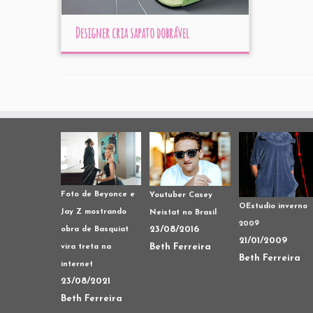
Designer cria sapato dobrável
Foto de Beyonce e
Youtuber Casey
OEstudio inverno
Jay Z mostrando
Neistat no Brasil
2009
23/08/2016
obra de Basquiat
21/01/2009
Beth Ferreira
vira treta na
Beth Ferreira
internet
23/08/2021
Beth Ferreira