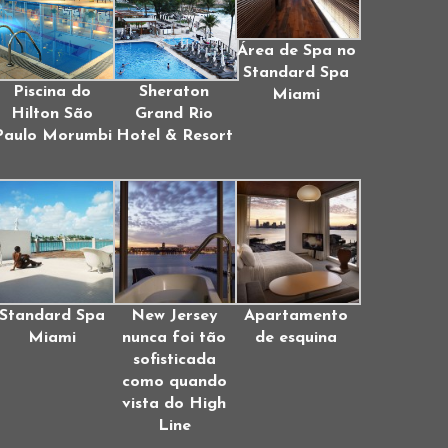
Área de Spa no
Standard Spa
Piscina do
Sheraton
Miami
Hilton São
Grand Rio
Paulo Morumbi
Hotel & Resort
Standard Spa
New Jersey
Apartamento
Miami
nunca foi tão
de esquina
sofisticada
como quando
vista do High
Line