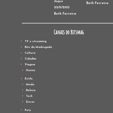
dagua
Beth Ferreira
22/11/2013
Beth Ferreira
Canais do Bitsmag
TV e streaming
Bits da Madrugada
Cultura
Cidadão
Viagem
Hotéis
Estilo
Moda
Beleza
Tech
Decor
Pets