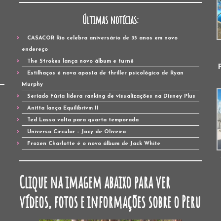
Últimas notícias:
CASACOR Rio celebra aniversário de 35 anos em novo
endereço
The Strokes lança novo álbum e turnê
Estilhaços é nova aposta de thriller psicológico de Ryan
Murphy
Seriado Fúria lidera ranking de visualizações na Disney Plus
Anitta lança Equilibrivm II
Ted Lasso volta para quarta temporada
Universo Circular – Jocy de Oliveira
Frozen Charlotte é o novo álbum de Jack White
Clique na imagem abaixo para ver
vídeos, fotos e informações sobre o Peru