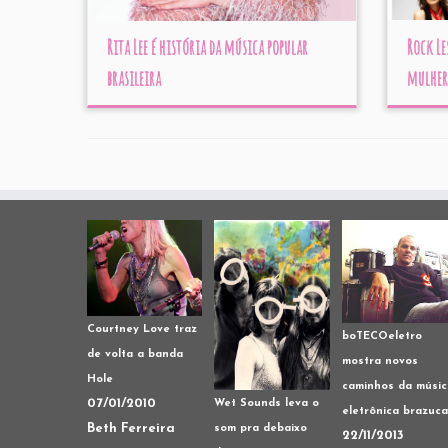
Rita Lee é história da música popular
Rock Le
brasileira
mulher
Courtney Love traz
boTECOeletro
de volta a banda
mostra novos
Hole
caminhos da músic
07/01/2010
Wet Sounds leva o
eletrônica brazuca
Beth Ferreira
som pra debaixo
22/11/2013