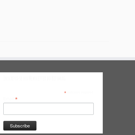
Inscreva-se na Newsletter do Bitsmag
*
indicates required
*
Email