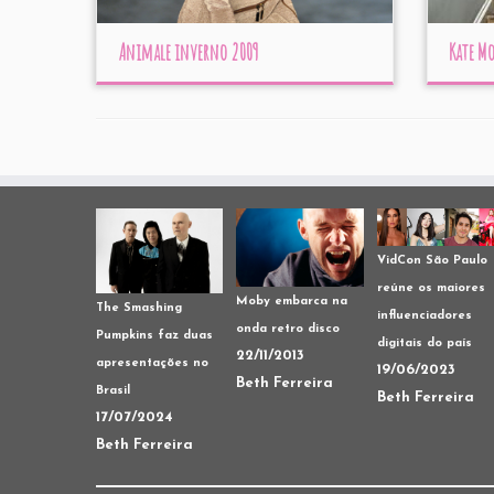
Animale inverno 2009
Kate Mo
VidCon São Paulo
reúne os maiores
Moby embarca na
The Smashing
influenciadores
onda retro disco
Pumpkins faz duas
digitais do país
22/11/2013
apresentações no
19/06/2023
Beth Ferreira
Brasil
Beth Ferreira
17/07/2024
Beth Ferreira