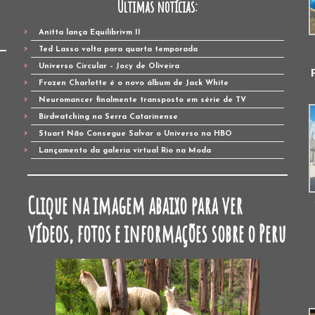
Últimas notícias:
Anitta lança Equilibrivm II
Ted Lasso volta para quarta temporada
Universo Circular – Jocy de Oliveira
Frozen Charlotte é o novo álbum de Jack White
Neuromancer finalmente transposto em série de TV
Birdwatching na Serra Catarinense
Stuart Não Consegue Salvar o Universo na HBO
Lançamento da galeria virtual Rio na Moda
Clique na imagem abaixo para ver
vídeos, fotos e informações sobre o Peru