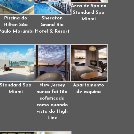
Área de Spa no
Standard Spa
Piscina do
Sheraton
Miami
Hilton São
Grand Rio
Paulo Morumbi
Hotel & Resort
Standard Spa
New Jersey
Apartamento
Miami
nunca foi tão
de esquina
sofisticada
como quando
vista do High
Line