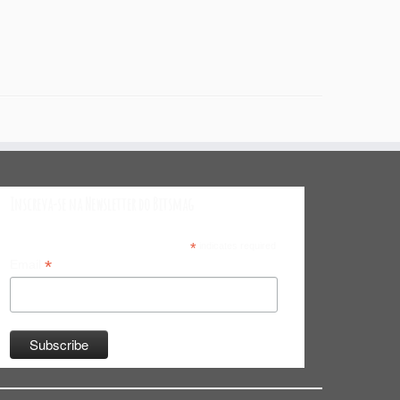
Inscreva-se na Newsletter do Bitsmag
*
indicates required
*
Email