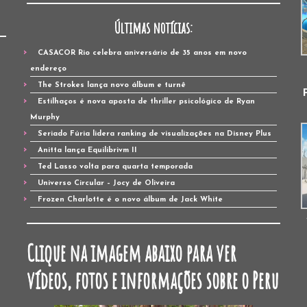
Últimas notícias:
CASACOR Rio celebra aniversário de 35 anos em novo
endereço
The Strokes lança novo álbum e turnê
Estilhaços é nova aposta de thriller psicológico de Ryan
Murphy
Seriado Fúria lidera ranking de visualizações na Disney Plus
Anitta lança Equilibrivm II
Ted Lasso volta para quarta temporada
Universo Circular – Jocy de Oliveira
Frozen Charlotte é o novo álbum de Jack White
Clique na imagem abaixo para ver
vídeos, fotos e informações sobre o Peru