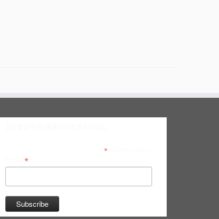
Inscreva-se na Newsletter do Bitsmag
*
indicates required
*
Email