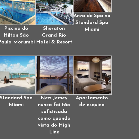
Área de Spa no
Standard Spa
Piscina do
Sheraton
Miami
Hilton São
Grand Rio
Paulo Morumbi
Hotel & Resort
Standard Spa
New Jersey
Apartamento
Miami
nunca foi tão
de esquina
sofisticada
como quando
vista do High
Line