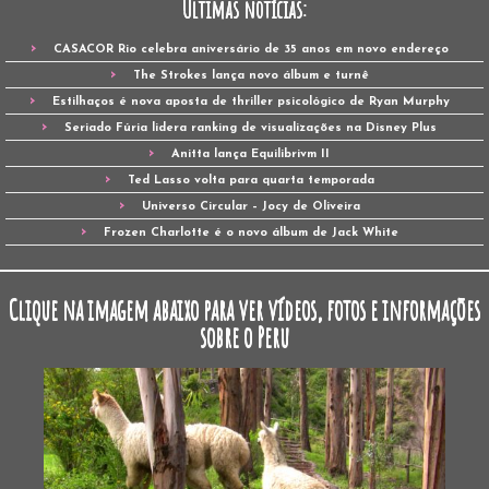
Últimas notícias:
CASACOR Rio celebra aniversário de 35 anos em novo endereço
The Strokes lança novo álbum e turnê
Estilhaços é nova aposta de thriller psicológico de Ryan Murphy
Seriado Fúria lidera ranking de visualizações na Disney Plus
Anitta lança Equilibrivm II
Ted Lasso volta para quarta temporada
Universo Circular – Jocy de Oliveira
Frozen Charlotte é o novo álbum de Jack White
Clique na imagem abaixo para ver vídeos, fotos e informações
sobre o Peru